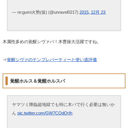
— re:gumi火勢(仮) (@unravel0217)
2015, 12月 23
木属性多めの覚醒シヴァパ！木曹操大活躍ですね。
⇒
覚醒シヴァのテンプレパーティーと使い道評価
覚醒ホルス＆覚醒ホルスパ
ヤマツミ降臨超地獄でも特に木パで行く必要は無いか
ん
pic.twitter.com/GW7COdQrIh