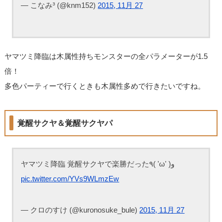
— こなみ³ (@knm152)
2015, 11月 27
ヤマツミ降臨は木属性持ちモンスターの全パラメーターが1.5
倍！
多色パーティーで行くときも木属性多めで行きたいですね。
覚醒サクヤ＆覚醒サクヤパ
ヤマツミ降臨 覚醒サクヤで楽勝だった٩( 'ω' )و
pic.twitter.com/YVs9WLmzEw
— クロのすけ (@kuronosuke_bule)
2015, 11月 27