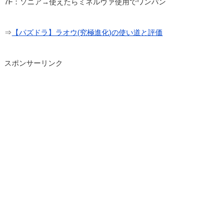
7F：ソニア→使えたらミネルヴァ使用でワンパン
⇒
【パズドラ】ラオウ(究極進化)の使い道と評価
スポンサーリンク