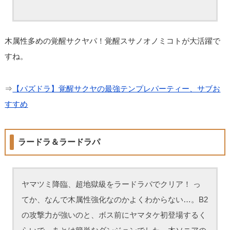
木属性多めの覚醒サクヤパ！覚醒スサノオノミコトが大活躍で
すね。
⇒
【パズドラ】覚醒サクヤの最強テンプレパーティー、サブお
すすめ
ラードラ＆ラードラパ
ヤマツミ降臨、超地獄級をラードラパでクリア！ っ
てか、なんで木属性強化なのかよくわからない…。B2
の攻撃力が強いのと、ボス前にヤマタケ初登場するく