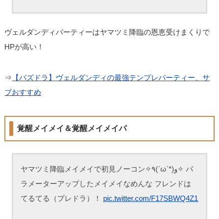
ヴェルダンディパーティーはヤマツミ降臨の恩恵受けまくりで
HPが高い！
⇒
【パズドラ】ヴェルダンディの最強テンプレパーティー、サ
ブおすすめ
覚醒メイメイ＆覚醒メイメイパ
ヤマツミ降臨メイメイで初見ノーコン✧٩(ˊωˋ*)و✧ パ
ラメーターアップしたメイメイなめんな フレンドは
てるてる（プレドラ）！
pic.twitter.com/F17SBWQ4Z1