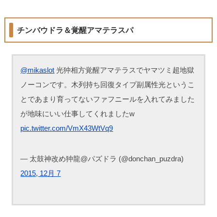
チンバウドラ＆覚醒アマテラスパ
@mikaslot
光狆相方覚醒アマテラスでヤマツミ超地獄
ノーコンです。木列持ち回復タイプ副属性光というこ
とであまり育ってないファフニールを入れてみました
が地味にいい仕事してくれましたw
pic.twitter.com/VmX43WtVq9
— 太鼓神改め狆龍@パズドラ (@donchan_puzdra)
2015, 12月 7