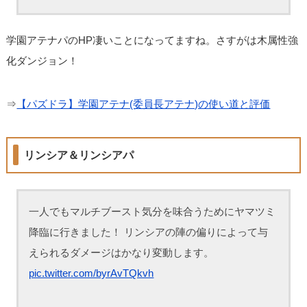
学園アテナパのHP凄いことになってますね。さすがは木属性強
化ダンジョン！
⇒
【パズドラ】学園アテナ(委員長アテナ)の使い道と評価
リンシア＆リンシアパ
一人でもマルチブースト気分を味合うためにヤマツミ
降臨に行きました！ リンシアの陣の偏りによって与
えられるダメージはかなり変動します。
pic.twitter.com/byrAvTQkvh