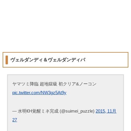
ヴェルダンディ＆ヴェルダンディパ
ヤマツミ降臨 超地獄級 初クリア&ノーコン
pic.twitter.com/NW3gz5At9y
— 水明€H覚醒ミネ完成 (@suimei_puzzle)
2015, 11月
27