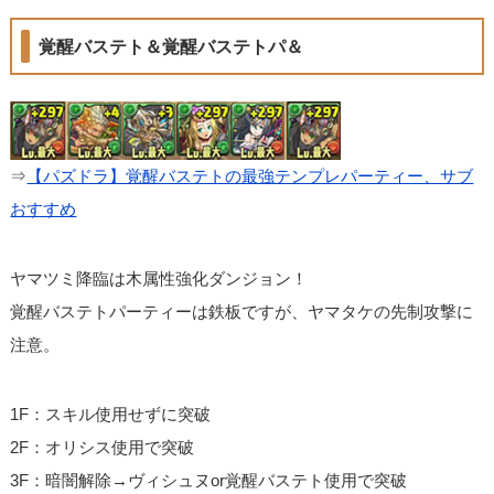
覚醒バステト＆覚醒バステトパ＆
⇒
【パズドラ】覚醒バステトの最強テンプレパーティー、サブ
おすすめ
ヤマツミ降臨は木属性強化ダンジョン！
覚醒バステトパーティーは鉄板ですが、ヤマタケの先制攻撃に
注意。
1F：スキル使用せずに突破
2F：オリシス使用で突破
3F：暗闇解除→ヴィシュヌor覚醒バステト使用で突破