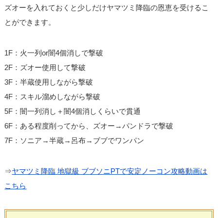
ズオーを入れておくと少しだけヤマツミ降臨の恩恵を受けるこ
とができます。
1F：火一列or闇4個消しで撃破
2F：ズオー使用して撃破
3F：半蔵使用しながら撃破
4F：スキル溜めしながら撃破
5F：闇一列消し＋闇4個消しくらいで貫通
6F：ある程度削ってから、ズオー→パンドラで撃破
7F：ソニア→半蔵→呂布→ブブでワンパン
⇒
ヤマツミ降臨 地獄級 ブブソニPTで安定ノーコン攻略動画は
こちら