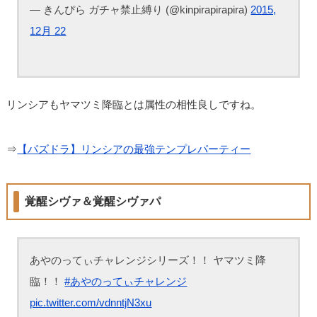
— きんぴら ガチャ禁止縛り (@kinpirapirapira)
2015,
12月 22
リンシアもヤマツミ降臨とは属性の相性良しですね。
⇒
【パズドラ】リンシアの最強テンプレパーティー
覚醒シヴァ＆覚醒シヴァパ
あやのってぃチャレンジシリーズ！！ ヤマツミ降
臨！！
#あやのってぃチャレンジ
pic.twitter.com/vdnntjN3xu