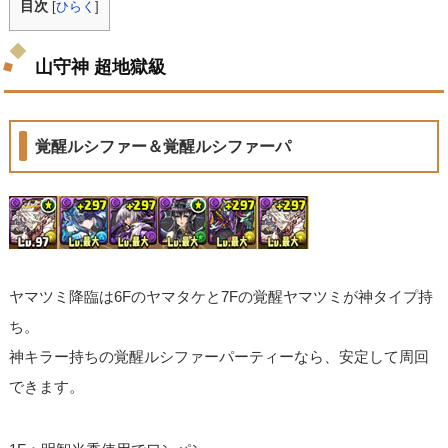
目次
[
ひらく
]
山守神 超地獄級
覚醒ルシファー＆覚醒ルシファーパ
ヤマツミ降臨は6Fのヤマタケと7Fの覚醒ヤマツミが神タイプ持
ち。
神キラー持ちの覚醒ルシファーパーティーなら、安定して周回
できます。