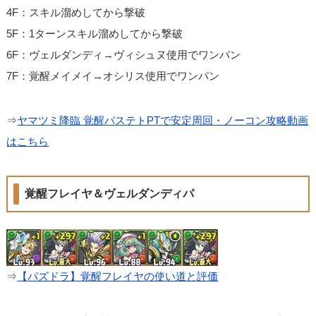
4F：スキル溜めしてから撃破
5F：1ターンスキル溜めしてから撃破
6F：ヴェルダンディ→ヴィシュヌ使用でワンパン
7F：覚醒メイメイ→オシリス使用でワンパン
⇒
ヤマツミ降臨 覚醒バステトPTで安定周回・ノーコン攻略動画
はこちら
覚醒フレイヤ＆ヴェルダンディパ
⇒
【パズドラ】覚醒フレイヤの使い道と評価