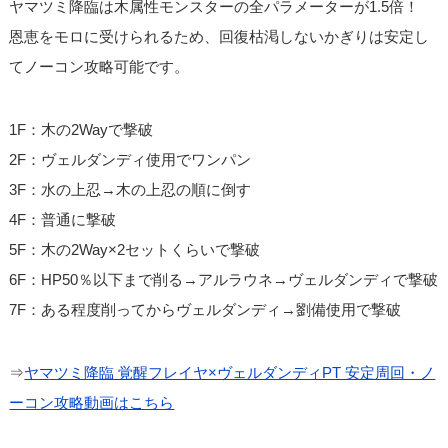
ヤマツミ降臨は木属性モンスターの全パラメーターが1.5倍！
恩恵をモロに受けられるため、回復枯渇しないかぎりは安定し
てノーコン攻略可能です。
1F：木の2Wayで撃破
2F：ヴェルダンディ使用でワンパン
3F：水の上忍→木の上忍の順に倒す
4F：普通に撃破
5F：木の2Way×2セットくらいで撃破
6F：HP50％以下まで削る→アルラウネ→ヴェルダンディで撃破
7F：ある程度削ってからヴェルダンディ→劉備使用で撃破
⇒
ヤマツミ降臨 覚醒フレイヤ×ヴェルダンディPT 安定周回・ノ
ーコン攻略動画はこちら