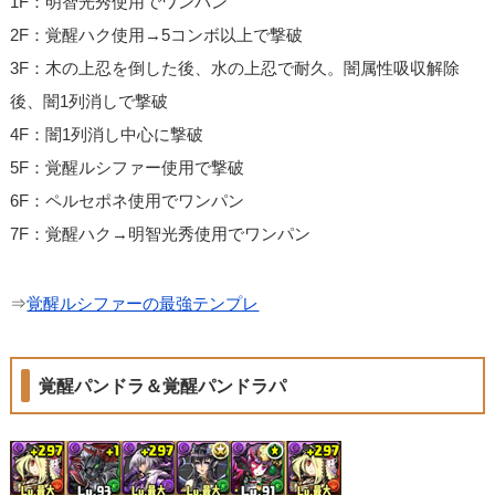
1F：明智光秀使用でワンパン
2F：覚醒ハク使用→5コンボ以上で撃破
3F：木の上忍を倒した後、水の上忍で耐久。闇属性吸収解除
後、闇1列消しで撃破
4F：闇1列消し中心に撃破
5F：覚醒ルシファー使用で撃破
6F：ペルセポネ使用でワンパン
7F：覚醒ハク→明智光秀使用でワンパン
⇒
覚醒ルシファーの最強テンプレ
覚醒パンドラ＆覚醒パンドラパ