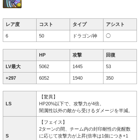
レア度
コスト
タイプ
アシスト
6
50
ドラゴン/神
◯
HP
攻撃
回復
LV最大
5062
1445
53
+297
6052
1940
350
【驚異】
LS
HP20%以下で、攻撃力が4倍。
闇属性以外の敵から受けるダメージを半減。
【フェイス】
2ターンの間、チーム内の封印耐性の覚醒数
S
に応じて攻撃力が上昇(倍率は1個につき+1