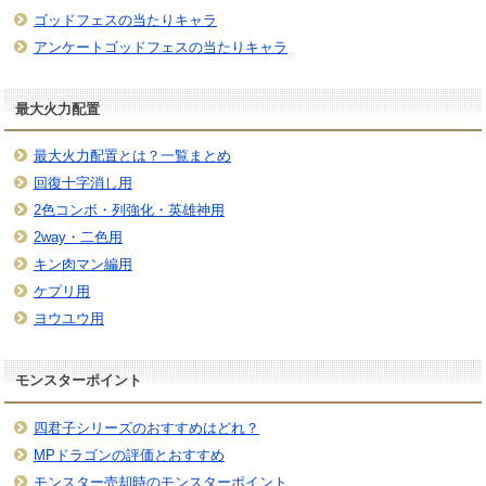
ゴッドフェスの当たりキャラ
アンケートゴッドフェスの当たりキャラ
最大火力配置
最大火力配置とは？一覧まとめ
回復十字消し用
2色コンボ・列強化・英雄神用
2way・二色用
キン肉マン編用
ケプリ用
ヨウユウ用
モンスターポイント
四君子シリーズのおすすめはどれ？
MPドラゴンの評価とおすすめ
モンスター売却時のモンスターポイント