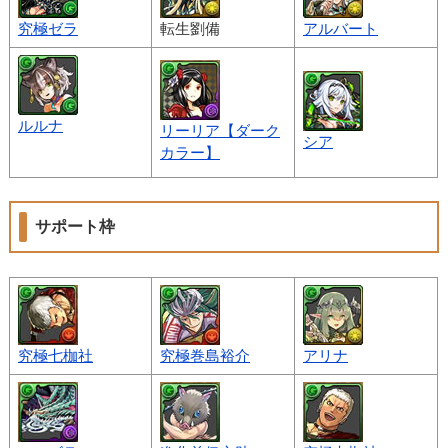
究極ゼラ
転生劉備
アルバート
ルルナ
リーリア【ダーク
シア
カラー】
サポート枠
究極七枷社
究極巻島裕介
アリナ