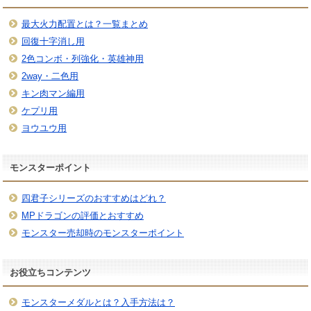
最大火力配置とは？一覧まとめ
回復十字消し用
2色コンボ・列強化・英雄神用
2way・二色用
キン肉マン編用
ケプリ用
ヨウユウ用
モンスターポイント
四君子シリーズのおすすめはどれ？
MPドラゴンの評価とおすすめ
モンスター売却時のモンスターポイント
お役立ちコンテンツ
モンスターメダルとは？入手方法は？