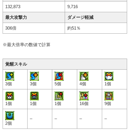
132,873
9,716
最大攻撃力
ダメージ軽減
306倍
約51％
※最大倍率の数値で計算
覚醒スキル
3個
3個
5個
4個
1個
1個
1個
1個
16個
9個
–
–
–
–
2個