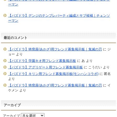
ーマン
【パズドラ】デンジのテンプレパーティ編成とサブ候補｜チェンソ
ーマン
最近のコメント
【パズドラ】猗窩座(あかざ)用フレンド募集掲示板｜鬼滅の刃
に
ジ
ョー
より
【パズドラ】学園キオ用フレンド募集掲示板
に
あ
より
【パズドラ】アグリゲート用フレンド募集掲示板
に
こうだい
より
【パズドラ】キリン用フレンド募集掲示板(モンハンコラボ)
に
匿名
より
【パズドラ】猗窩座(あかざ)用フレンド募集掲示板｜鬼滅の刃
に
イ
ケメン
より
アーカイブ
アーカイブ