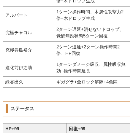
倍+木ドロップ生成
1ターン操作時間、木属性攻撃力2
アルバート
倍+木ドロップ生成
2ターン遅延+消せないドロップ、
究極チャコル
覚醒無効状態5ターン回復
2ターン遅延+2ターン操作時間2
究極巻島裕介
倍、HP回復
1ターンダメージ吸収、属性吸収無
進化前伊之助
効+操作時間延長
緑谷出久
ギガグラ+全ロック解除+4色陣
ステータス
HP+99
回復+99