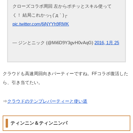
クローズコラボ周回 左からポチッとスキル使って
く！ 結局これかっ┐(´д｀)┌
pic.twitter.com/6jNYYh9RMK
— ジンとニック (@Mi6D9Y3gvH0vAqG)
2016, 1月 25
クラウドも高速周回向きパーティーですね。FFコラボ復活した
ら、引き当てたい。
⇒
クラウドのテンプレパーティーと使い道
ティンニン＆ティンニンパ