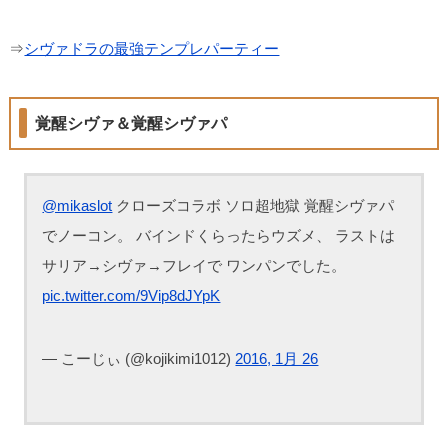
⇒
シヴァドラの最強テンプレパーティー
覚醒シヴァ＆覚醒シヴァパ
@mikaslot
クローズコラボ ソロ超地獄 覚醒シヴァパ
でノーコン。 バインドくらったらウズメ、 ラストは
サリア→シヴァ→フレイで ワンパンでした。
pic.twitter.com/9Vip8dJYpK
— こーじぃ (@kojikimi1012)
2016, 1月 26