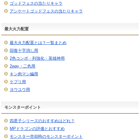
ゴッドフェスの当たりキャラ
アンケートゴッドフェスの当たりキャラ
最大火力配置
最大火力配置とは？一覧まとめ
回復十字消し用
2色コンボ・列強化・英雄神用
2way・二色用
キン肉マン編用
ケプリ用
ヨウユウ用
モンスターポイント
四君子シリーズのおすすめはどれ？
MPドラゴンの評価とおすすめ
モンスター売却時のモンスターポイント