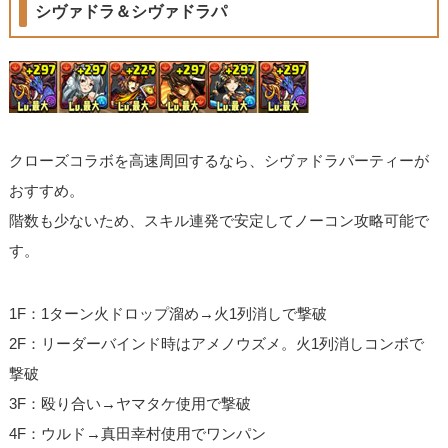
シヴァドラ＆シヴァドラパ
クローズコラボを高速周回するなら、シヴァドラパーティーが
おすすめ。
階数も少ないため、スキル連発で安定してノーコン攻略可能で
す。
1F：1ターン火ドロップ溜め→火1列消しで撃破
2F：リーダーバインド時はアメノウズメ。火1列消しコンボで
撃破
3F：殴り合い→ヤマタケ使用で撃破
4F：ウルド→真田幸村使用でワンパン