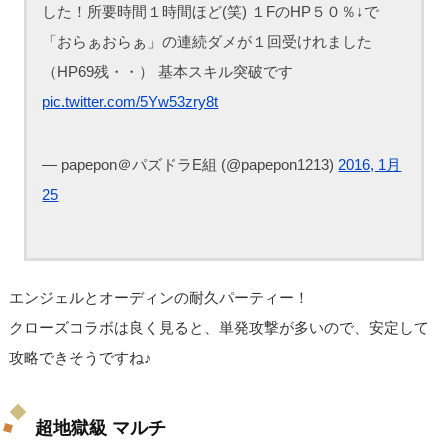
した！所要時間１時間ほど(笑) １FのHP５０％↓で
「おらぁおらぁ」の連続ダメが１回受けれました
（HP69残・・） 基本スキル突破です
pic.twitter.com/5Yw53zry8t
— papepon＠パズドラE組 (@papepon1213)
2016, 1月
25
エンジェルとオーディンの耐久パーティー！
クローズコラボは良く見ると、単発攻撃が多いので、安定して
攻略できそうですね♪
超地獄級 マルチ