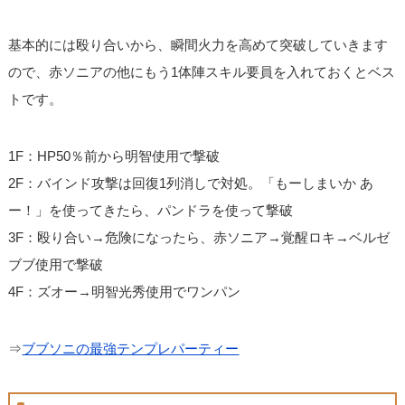
基本的には殴り合いから、瞬間火力を高めて突破していきます
ので、赤ソニアの他にもう1体陣スキル要員を入れておくとベス
トです。
1F：HP50％前から明智使用で撃破
2F：バインド攻撃は回復1列消しで対処。「もーしまいか あ
ー！」を使ってきたら、パンドラを使って撃破
3F：殴り合い→危険になったら、赤ソニア→覚醒ロキ→ベルゼ
ブブ使用で撃破
4F：ズオー→明智光秀使用でワンパン
⇒
ブブソニの最強テンプレパーティー