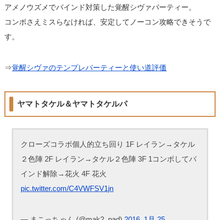
アメノウズメでバインド対策した覚醒シヴァパーティー。
コンボさえミスらなければ、安定してノーコン攻略できそうで
す。
⇒
覚醒シヴァのテンプレパーティーと使い道評価
ヤマトタケル＆ヤマトタケルパ
クローズコラボ個人的立ち回り 1F レイラン→タケル
２色陣 2F レイラン→タケル２色陣 3F 1コンボしてバ
インド解除→花火 4F 花火
pic.twitter.com/C4VWFSV1jn
— まこっちゃん (@mak2_pad)
2016, 1月 25