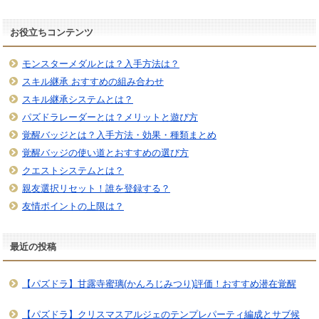
お役立ちコンテンツ
モンスターメダルとは？入手方法は？
スキル継承 おすすめの組み合わせ
スキル継承システムとは？
パズドラレーダーとは？メリットと遊び方
覚醒バッジとは？入手方法・効果・種類まとめ
覚醒バッジの使い道とおすすめの選び方
クエストシステムとは？
親友選択リセット！誰を登録する？
友情ポイントの上限は？
最近の投稿
【パズドラ】甘露寺蜜璃(かんろじみつり)評価！おすすめ潜在覚醒
【パズドラ】クリスマスアルジェのテンプレパーティ編成とサブ候