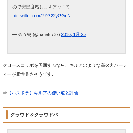
ので安定度増します(*´▽｀*)
pic.twitter.com/PZG22yGGgN
— 奈々樹 (@nanaki727)
2016, 1月 25
クローズコラボを周回するなら、キルアのような高火力パーテ
ィーが相性良さそうです♪
⇒
【パズドラ】キルアの使い道と評価
クラウド＆クラウドパ