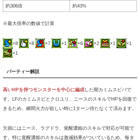
約306倍
約43%
※最大倍率の数値で計算
×8
×8
×7
×1
×6
×2
×1
×1
×1
パーティー解説
高いHPを持つモンスターを中心に編成
した闇カミムスビパで
す。LFのカミムスビとクロユリ、ニースのスキルでHPを回復で
きるため、瞬間火力が欲しい時に1ターン待たなくて済みます。
欠損にはニース、ラグドラ、覚醒濃姫のスキルで対応が可能で
す。特に覚醒濃姫のスキルは激減効果がついているため、毎タ