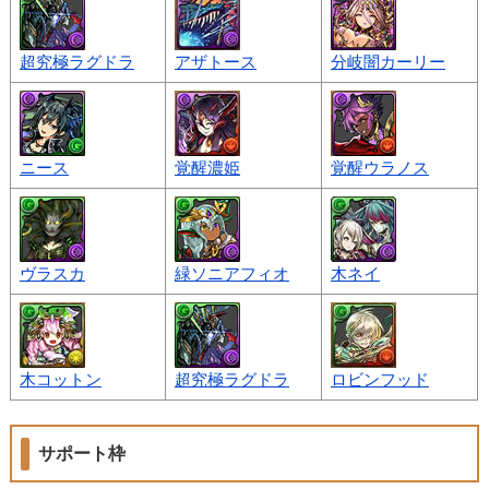
超究極ラグドラ
アザトース
分岐闇カーリー
ニース
覚醒濃姫
覚醒ウラノス
ヴラスカ
緑ソニアフィオ
木ネイ
木コットン
超究極ラグドラ
ロビンフッド
サポート枠