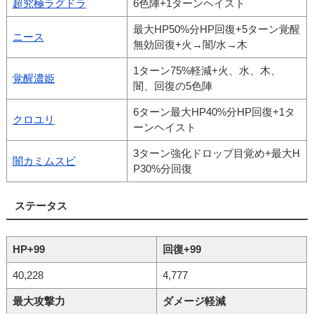
超究極ラグドラ
6色陣+1ターンヘイスト
最大HP50%分HP回復+5ターン覚醒
ニース
無効回復+火→闇/水→木
1ターン75%軽減+火、水、木、
覚醒濃姫
闇、回復の5色陣
6ターン最大HP40%分HP回復+1タ
クロユリ
ーンヘイスト
3ターン強化ドロップ目覚め+最大H
闇カミムスビ
P30%分回復
ステータス
HP+99
回復+99
40,228
4,777
最大攻撃力
ダメージ軽減