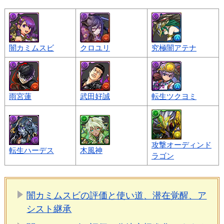
闇カミムスビ
クロユリ
究極闇アテナ
雨宮蓮
武田好誠
転生ツクヨミ
攻撃オーディンド
転生ハーデス
木風神
ラゴン
闇カミムスビの評価と使い道、潜在覚醒、ア
シスト継承