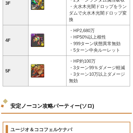
3F
・火水木光闇ドロップをラン
ダムで火水木光闇ドロップ変
換
・HP2,680万
・HP50%以上根性
4F
・999ターン状態異常無効
・5ターン中央ルーレット
・HP約100万
・3ターン99％ダメージ軽減
5F
・3ターン10万以上ダメージ
無効
安定ノーコン攻略パーティー(ソロ)
ユージオ＆ココフェルケナパ