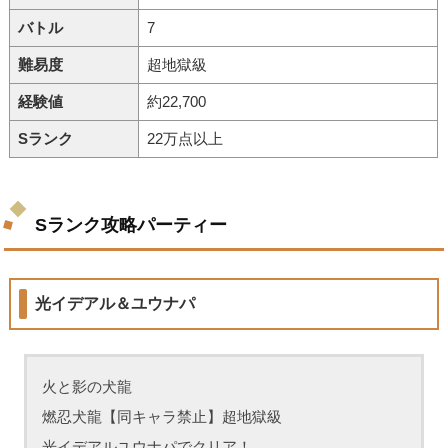
バトル
7
難易度
超地獄級
経験値
約22,700
Sランク
22万点以上
Sランク攻略パーティー
光イデアル＆ユウナパ
火と影の犬龍
燃忍犬龍【同キャラ禁止】超地獄級
光イデアルユウナパでクリア！