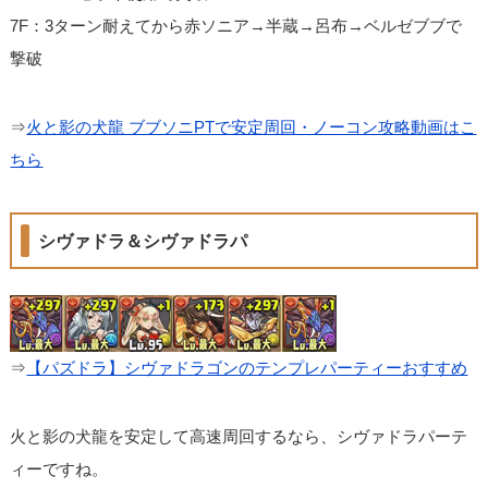
7F：3ターン耐えてから赤ソニア→半蔵→呂布→ベルゼブブで
撃破
⇒
火と影の犬龍 ブブソニPTで安定周回・ノーコン攻略動画はこ
ちら
シヴァドラ＆シヴァドラパ
⇒
【パズドラ】シヴァドラゴンのテンプレパーティーおすすめ
火と影の犬龍を安定して高速周回するなら、シヴァドラパーテ
ィーですね。