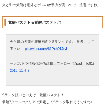
火と影の犬龍は意外とボスの攻撃力が高いので、注意ですね。
覚醒バステト＆覚醒バステトパ
火と影の犬龍の報酬画面とSランクです。 参考にして
下さい。
pic.twitter.com/61Pxh01JnJ
— パズドラ情報伝達係@相互フォロー (@pad_info81)
2015, 11月 8
Sランク狙いといえば、覚醒バステト！
最短7ターンのクリアで安定してSランク取れそうですね♪