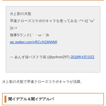
火と影の犬龍
早速クローズコラボのキャラを使ってみる･:*+.\(( °ω°
))/.:+
無事Sランク(｀・ω・´)b
pic.twitter.com/yRCcN1MWMf
— あんず@パズドラ垢 (@pzfrost297)
2018年4月15日
火と影の犬龍で早速クローズコラボキャラが活躍。
闇イデアル＆闇イデアルパ