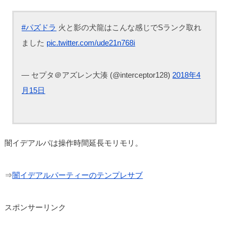
#パズドラ
火と影の犬龍はこんな感じでSランク取れ
ました
pic.twitter.com/ude21n768i
— セプタ＠アズレン大湊 (@interceptor128)
2018年4
月15日
闇イデアルパは操作時間延長モリモリ。
⇒
闇イデアルパーティーのテンプレサブ
スポンサーリンク