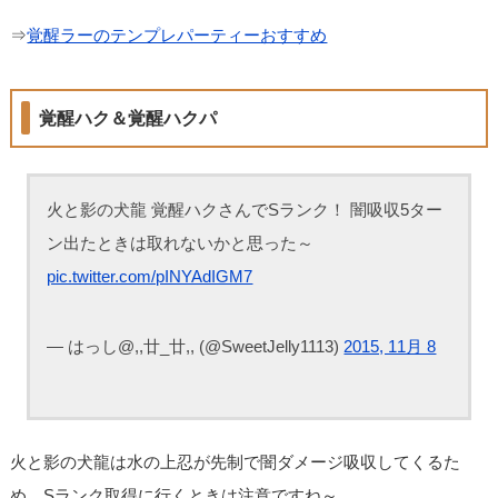
⇒
覚醒ラーのテンプレパーティーおすすめ
覚醒ハク＆覚醒ハクパ
火と影の犬龍 覚醒ハクさんでSランク！ 闇吸収5ター
ン出たときは取れないかと思った～
pic.twitter.com/pINYAdIGM7
— はっし@,,廿_廿,, (@SweetJelly1113)
2015, 11月 8
火と影の犬龍は水の上忍が先制で闇ダメージ吸収してくるた
め、Sランク取得に行くときは注意ですね～。