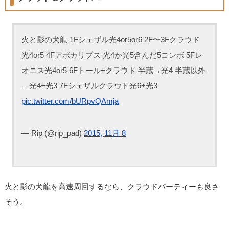
火と影の犬龍 1Fシェザル光4or5or6 2F〜3Fクラウド
光4or5 4Fアポカリプス 光4か光5含んだ5コンボ 5Fレ
オニス光4or5 6Fトール+クラウド 半蔵→光4 半蔵以外
→光4+光3 7Fシェザルクラウド光6+光3
pic.twitter.com/bURpvQAmja
— Rip (@rip_pad)
2015, 11月 8
火と影の犬龍を高速周回するなら、クラウドパーティーも良さ
そう。