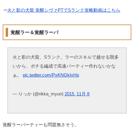
⇒
火と影の犬龍 覚醒シヴァPTでSランク攻略動画はこちら
覚醒ラー＆覚醒ラーパ
火と影の犬龍、Sランク。ラーのスキルで越せる階多
いから、ポチる編成で高速パーティー作れないかな
ぁ。
pic.twitter.com/PxKNGkIxHp
— りっか (@rikka_myun)
2015, 11月 8
覚醒ラーパーティーも問題無さそう。