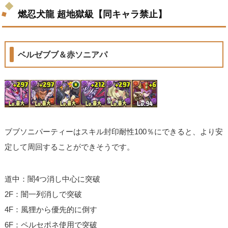
燃忍犬龍 超地獄級【同キャラ禁止】
ベルゼブブ＆赤ソニアパ
ブブソニパーティーはスキル封印耐性100％にできると、より安
定して周回することができそうです。
道中：闇4つ消し中心に突破
2F：闇一列消しで突破
4F：風狸から優先的に倒す
6F：ペルセポネ使用で突破