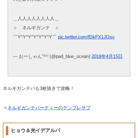
＿人人人人人人人人＿
＞ ネルギガンテ ＜
￣Y^Y^Y^Y^Y^Y^Y￣
pic.twitter.com/fDkFX1JOsv
— おーしゃん⁺²⁹⁷ (@pad_blue_ocean)
2018年4月15日
ネルギガンテパも3枚抜きで攻略！
⇒
ネルギガンテパーティーのテンプレサブ
ヒョウ＆光イデアルパ