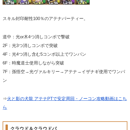
スキル封印耐性100％のアテナパーティー。
道中：光or木4つ消しコンボで撃破
2F：光3つ消しコンボで突破
4F：光4つ消し含む5コンボ以上でワンパン
6F：時魔道士使用しながら突破
7F：孫悟空→光ヴァルキリー→アテナ→イザナギ使用でワンパ
ン
⇒
火と影の犬龍 アテナPTで安定周回・ノーコン攻略動画はこち
ら
クラウド＆クラウドパ