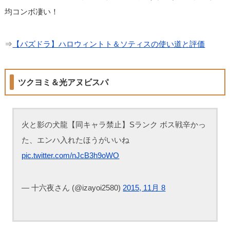
均コンボ凄い！
⇒
【パズドラ】ハロウィントト＆ソティスの使い道と評価
ツクヨミ＆光アヌビスパ
火と影の犬龍【同キャラ禁止】Sランク ボス戦辛かっ
た、エンハ入れたほうがいいね
pic.twitter.com/nJcB3h9oWO
— 十六夜さん (@izayoi2580)
2015, 11月 8