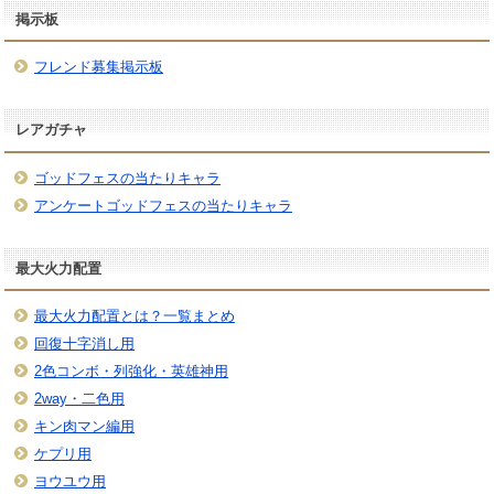
掲示板
フレンド募集掲示板
レアガチャ
ゴッドフェスの当たりキャラ
アンケートゴッドフェスの当たりキャラ
最大火力配置
最大火力配置とは？一覧まとめ
回復十字消し用
2色コンボ・列強化・英雄神用
2way・二色用
キン肉マン編用
ケプリ用
ヨウユウ用