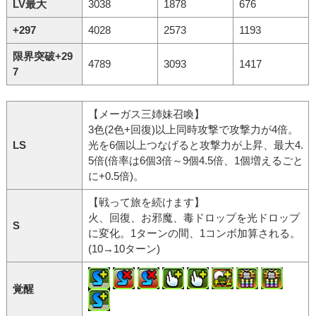
LV最大
3038
1878
676
+297
4028
2573
1193
限界突破+29
4789
3093
1417
7
【メーガス三姉妹召喚】
3色(2色+回復)以上同時攻撃で攻撃力が4倍。
LS
光を6個以上つなげると攻撃力が上昇、最大4.
5倍(倍率は6個3倍～9個4.5倍、1個増えるごと
に+0.5倍)。
【戦って旅を続けます】
火、回復、お邪魔、毒ドロップを光ドロップ
S
に変化。1ターンの間、1コンボ加算される。
(10→10ターン)
覚醒