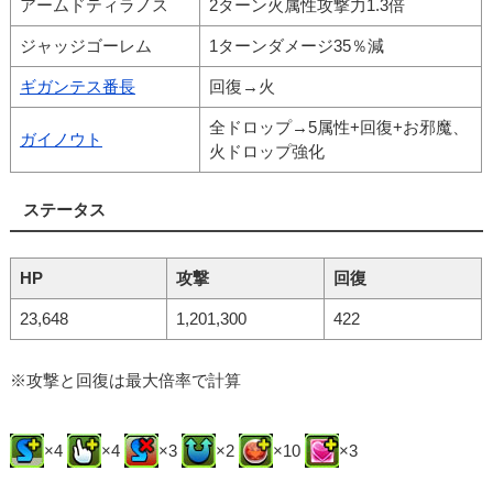
アームドティラノス
2ターン火属性攻撃力1.3倍
ジャッジゴーレム
1ターンダメージ35％減
ギガンテス番長
回復→火
全ドロップ→5属性+回復+お邪魔、
ガイノウト
火ドロップ強化
ステータス
HP
攻撃
回復
23,648
1,201,300
422
※攻撃と回復は最大倍率で計算
×4
×4
×3
×2
×10
×3