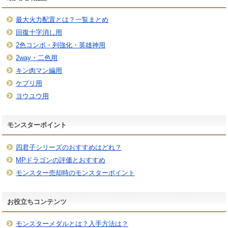
最大火力配置とは？一覧まとめ
回復十字消し用
2色コンボ・列強化・英雄神用
2way・二色用
キン肉マン編用
ケプリ用
ヨウユウ用
モンスターポイント
四君子シリーズのおすすめはどれ？
MPドラゴンの評価とおすすめ
モンスター売却時のモンスターポイント
お役立ちコンテンツ
モンスターメダルとは？入手方法は？