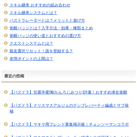
スキル継承 おすすめの組み合わせ
スキル継承システムとは？
パズドラレーダーとは？メリットと遊び方
覚醒バッジとは？入手方法・効果・種類まとめ
覚醒バッジの使い道とおすすめの選び方
クエストシステムとは？
親友選択リセット！誰を登録する？
友情ポイントの上限は？
最近の投稿
【パズドラ】甘露寺蜜璃(かんろじみつり)評価！おすすめ潜在覚醒
【パズドラ】クリスマスアルジェのテンプレパーティ編成とサブ候
補
【パズドラ】マキマ用フレンド募集掲示板｜チェンソーマンコラボ