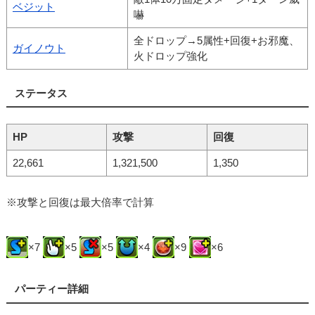
ベジット
嚇
全ドロップ→5属性+回復+お邪魔、
ガイノウト
火ドロップ強化
ステータス
HP
攻撃
回復
22,661
1,321,500
1,350
※攻撃と回復は最大倍率で計算
×7
×5
×5
×4
×9
×6
パーティー詳細