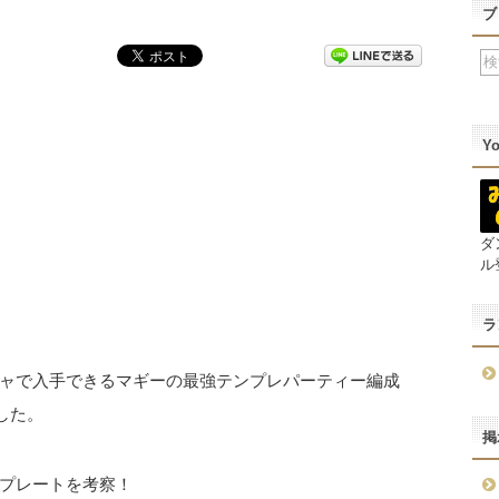
ブ
Y
ダ
ル
ラ
ャで入手できるマギーの最強テンプレパーティー編成
した。
掲
プレートを考察！