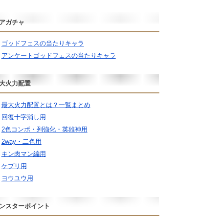
アガチャ
ゴッドフェスの当たりキャラ
アンケートゴッドフェスの当たりキャラ
大火力配置
最大火力配置とは？一覧まとめ
回復十字消し用
2色コンボ・列強化・英雄神用
2way・二色用
キン肉マン編用
ケプリ用
ヨウユウ用
ンスターポイント