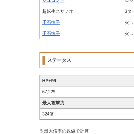
ジュロンド
ロッ
超転生スサノオ
3タ
千石撫子
火→
千石撫子
火→
ステータス
HP+99
67,229
最大攻撃力
324倍
※最大倍率の数値で計算