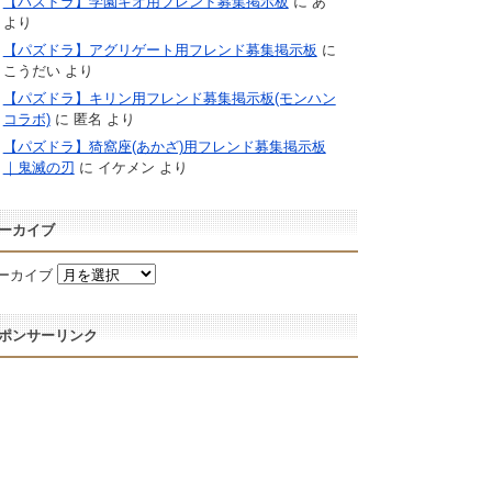
【パズドラ】学園キオ用フレンド募集掲示板
に
あ
より
【パズドラ】アグリゲート用フレンド募集掲示板
に
こうだい
より
【パズドラ】キリン用フレンド募集掲示板(モンハン
コラボ)
に
匿名
より
【パズドラ】猗窩座(あかざ)用フレンド募集掲示板
｜鬼滅の刃
に
イケメン
より
ーカイブ
ーカイブ
ポンサーリンク