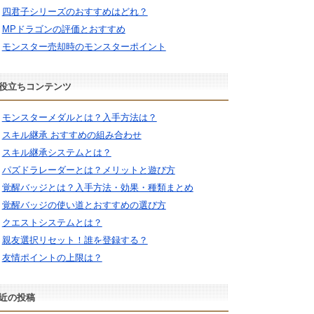
四君子シリーズのおすすめはどれ？
MPドラゴンの評価とおすすめ
モンスター売却時のモンスターポイント
役立ちコンテンツ
モンスターメダルとは？入手方法は？
スキル継承 おすすめの組み合わせ
スキル継承システムとは？
パズドラレーダーとは？メリットと遊び方
覚醒バッジとは？入手方法・効果・種類まとめ
覚醒バッジの使い道とおすすめの選び方
クエストシステムとは？
親友選択リセット！誰を登録する？
友情ポイントの上限は？
近の投稿