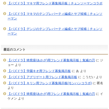
【パズドラ】マキマ用フレンド募集掲示板｜チェンソーマンコラボ
【パズドラ】マキマのテンプレパーティ編成とサブ候補｜チェンソ
ーマン
【パズドラ】デンジのテンプレパーティ編成とサブ候補｜チェンソ
ーマン
最近のコメント
【パズドラ】猗窩座(あかざ)用フレンド募集掲示板｜鬼滅の刃
に
ジ
ョー
より
【パズドラ】学園キオ用フレンド募集掲示板
に
あ
より
【パズドラ】アグリゲート用フレンド募集掲示板
に
こうだい
より
【パズドラ】キリン用フレンド募集掲示板(モンハンコラボ)
に
匿名
より
【パズドラ】猗窩座(あかざ)用フレンド募集掲示板｜鬼滅の刃
に
イ
ケメン
より