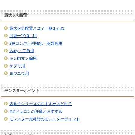
最大火力配置
最大火力配置とは？一覧まとめ
回復十字消し用
2色コンボ・列強化・英雄神用
2way・二色用
キン肉マン編用
ケプリ用
ヨウユウ用
モンスターポイント
四君子シリーズのおすすめはどれ？
MPドラゴンの評価とおすすめ
モンスター売却時のモンスターポイント