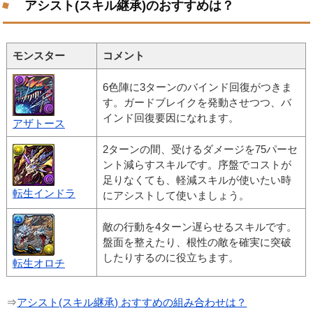
アシスト(スキル継承)のおすすめは？
モンスター
コメント
6色陣に3ターンのバインド回復がつきま
す。ガードブレイクを発動させつつ、バ
インド回復要因になれます。
アザトース
2ターンの間、受けるダメージを75パーセ
ント減らすスキルです。序盤でコストが
足りなくても、軽減スキルが使いたい時
転生インドラ
にアシストして使いましょう。
敵の行動を4ターン遅らせるスキルです。
盤面を整えたり、根性の敵を確実に突破
したりするのに役立ちます。
転生オロチ
⇒
アシスト(スキル継承) おすすめの組み合わせは？