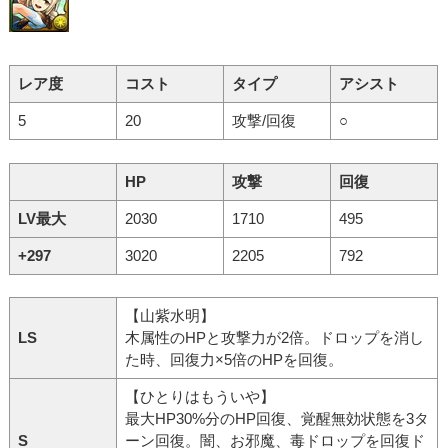
レア度
コスト
タイプ
アシスト
5
20
攻撃/回復
○
HP
攻撃
回復
LV最大
2030
1710
495
+297
3020
2205
792
【山紫水明】
LS
木属性のHPと攻撃力が2倍。ドロップを消し
た時、回復力×5倍のHPを回復。
【ひとりはもういや】
最大HP30%分のHP回復、覚醒無効状態を3タ
S
ーン回復。闇、お邪魔、毒ドロップを回復ド