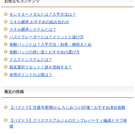
お役立ちコンテンツ
モンスターメダルとは？入手方法は？
スキル継承 おすすめの組み合わせ
スキル継承システムとは？
パズドラレーダーとは？メリットと遊び方
覚醒バッジとは？入手方法・効果・種類まとめ
覚醒バッジの使い道とおすすめの選び方
クエストシステムとは？
親友選択リセット！誰を登録する？
友情ポイントの上限は？
最近の投稿
【パズドラ】甘露寺蜜璃(かんろじみつり)評価！おすすめ潜在覚醒
【パズドラ】クリスマスアルジェのテンプレパーティ編成とサブ候
補