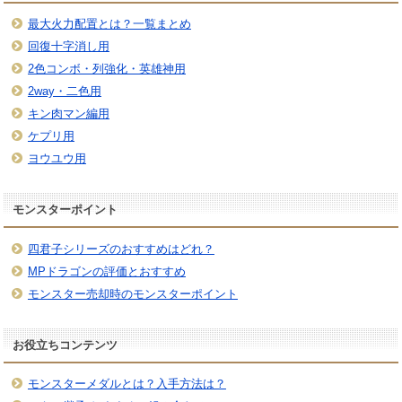
最大火力配置とは？一覧まとめ
回復十字消し用
2色コンボ・列強化・英雄神用
2way・二色用
キン肉マン編用
ケプリ用
ヨウユウ用
モンスターポイント
四君子シリーズのおすすめはどれ？
MPドラゴンの評価とおすすめ
モンスター売却時のモンスターポイント
お役立ちコンテンツ
モンスターメダルとは？入手方法は？