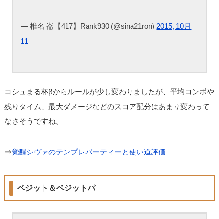
— 椎名 崙【417】Rank930 (@sina21ron)
2015, 10月
11
コシュまる杯βからルールが少し変わりましたが、平均コンボや
残りタイム、最大ダメージなどのスコア配分はあまり変わって
なさそうですね。
⇒
覚醒シヴァのテンプレパーティーと使い道評価
ベジット＆ベジットパ