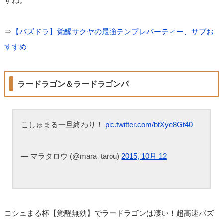
すね。
⇒
【パズドラ】覚醒サクヤの最強テンプレパーティー、サブお
すすめ
ラードラゴン＆ラードラゴンパ
こしゅまる一旦終わり！
pic.twitter.com/btXye8Gt40
— マラタロウ (@mara_tarou)
2015, 10月 12
コシュまる杯【覚醒無効】でラードラゴンは凄い！超高速パズ