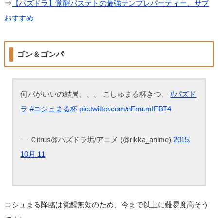
⇒
【パズドラ】覚醒バステトの最強テンプレパーティー、サブ
おすすめ
ゴン＆ゴンパ
何パがいいの結局、、、 こしゅまる杯きつ、
#パズド
ラ
#コシュまる杯
pic.twitter.com/nFmumIFBT4
— Ｃitrus@パズドラ垢/アニメ (@rikka_anime)
2015,
10月 11
コシュまる降臨は覚醒無効のため、今まで以上に難易度高そう