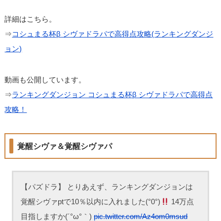
詳細はこちら。
⇒
コシュまる杯β シヴァドラパで高得点攻略(ランキングダンジ
ョン)
動画も公開しています。
⇒
ランキングダンジョン コシュまる杯β シヴァドラパで高得点
攻略！
覚醒シヴァ＆覚醒シヴァパ
【パズドラ】 とりあえず、ランキングダンジョンは
覚醒シヴァptで10％以内に入れました(°0°)
14万点
目指しますか(´°ω°｀)
pic.twitter.com/Az4om0msud