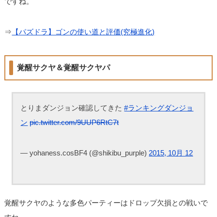
ですね。
⇒
【パズドラ】ゴンの使い道と評価(究極進化)
覚醒サクヤ＆覚醒サクヤパ
とりまダンジョン確認してきた
#ランキングダンジョ
ン
pic.twitter.com/9UUP6RtC7t
— yohaness.cosBF4 (@shikibu_purple)
2015, 10月 12
覚醒サクヤのような多色パーティーはドロップ欠損との戦いで