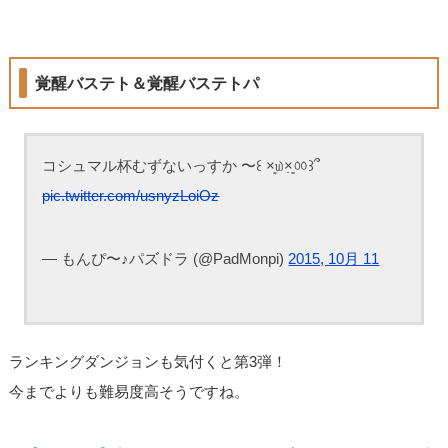
覚醒バステト＆覚醒バステトパ
コシュマル杯むずないっすか 〜꒰ ×͈௰×͈̣ㆀ꒱՞
pic.twitter.com/usnyzLoiOz
— もんぴ〜♪パズドラ (@PadMonpi)
2015, 10月 11
ランキングダンジョンも気付くと第3弾！
今までよりも難易度高そうですね。