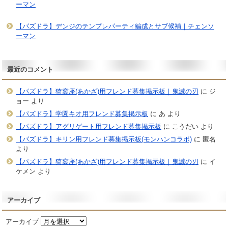
ーマン
【パズドラ】デンジのテンプレパーティ編成とサブ候補｜チェンソ
ーマン
最近のコメント
【パズドラ】猗窩座(あかざ)用フレンド募集掲示板｜鬼滅の刃
に
ジ
ョー
より
【パズドラ】学園キオ用フレンド募集掲示板
に
あ
より
【パズドラ】アグリゲート用フレンド募集掲示板
に
こうだい
より
【パズドラ】キリン用フレンド募集掲示板(モンハンコラボ)
に
匿名
より
【パズドラ】猗窩座(あかざ)用フレンド募集掲示板｜鬼滅の刃
に
イ
ケメン
より
アーカイブ
アーカイブ