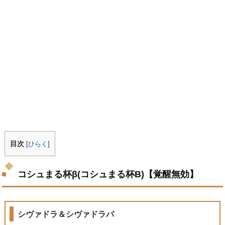
目次
[
ひらく
]
コシュまる杯β(コシュまる杯B)【覚醒無効】
シヴァドラ＆シヴァドラパ