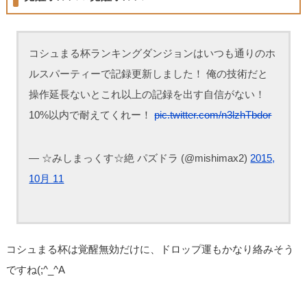
コシュまる杯ランキングダンジョンはいつも通りのホ
ルスパーティーで記録更新しました！ 俺の技術だと
操作延長ないとこれ以上の記録を出す自信がない！
10%以内で耐えてくれー！
pic.twitter.com/n3lzhTbdor
— ☆みしまっくす☆絶 パズドラ (@mishimax2)
2015,
10月 11
コシュまる杯は覚醒無効だけに、ドロップ運もかなり絡みそう
ですね(;^_^A