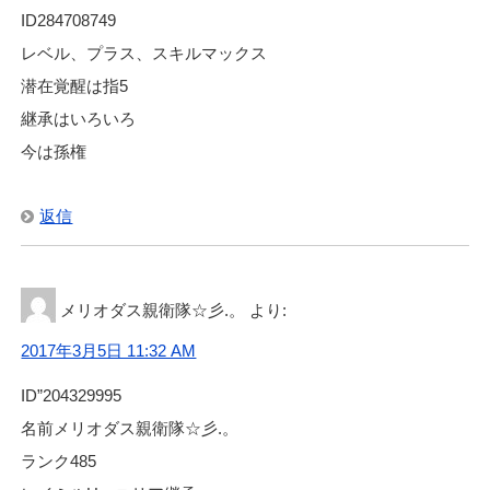
ID284708749
レベル、プラス、スキルマックス
潜在覚醒は指5
継承はいろいろ
今は孫権
返信
メリオダス親衛隊☆彡.。
より:
2017年3月5日 11:32 AM
ID”204329995
名前メリオダス親衛隊☆彡.。
ランク485