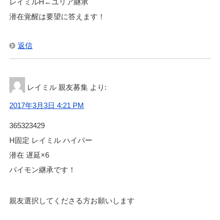
レイミルH←ユリア継承
潜在覚醒は要望に答えます！
返信
レイミル 親友募集
より:
2017年3月3日 4:21 PM
365323429
H固定 レイミル ハイパー
潜在 遅延×6
パイモン継承です！
親友選択してくださる方お願いします