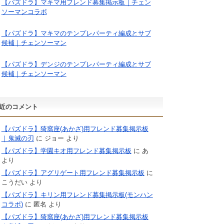
【パズドラ】マキマ用フレンド募集掲示板｜チェン
ソーマンコラボ
【パズドラ】マキマのテンプレパーティ編成とサブ
候補｜チェンソーマン
【パズドラ】デンジのテンプレパーティ編成とサブ
候補｜チェンソーマン
近のコメント
【パズドラ】猗窩座(あかざ)用フレンド募集掲示板
｜鬼滅の刃
に
ジョー
より
【パズドラ】学園キオ用フレンド募集掲示板
に
あ
より
【パズドラ】アグリゲート用フレンド募集掲示板
に
こうだい
より
【パズドラ】キリン用フレンド募集掲示板(モンハン
コラボ)
に
匿名
より
【パズドラ】猗窩座(あかざ)用フレンド募集掲示板