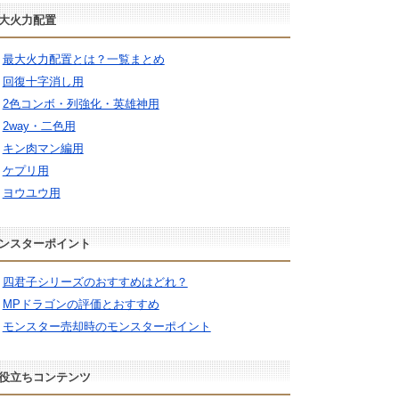
大火力配置
最大火力配置とは？一覧まとめ
回復十字消し用
2色コンボ・列強化・英雄神用
2way・二色用
キン肉マン編用
ケプリ用
ヨウユウ用
ンスターポイント
四君子シリーズのおすすめはどれ？
MPドラゴンの評価とおすすめ
モンスター売却時のモンスターポイント
役立ちコンテンツ