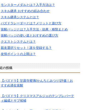
モンスターメダルとは？入手方法は？
スキル継承 おすすめの組み合わせ
スキル継承システムとは？
パズドラレーダーとは？メリットと遊び方
覚醒バッジとは？入手方法・効果・種類まとめ
覚醒バッジの使い道とおすすめの選び方
クエストシステムとは？
親友選択リセット！誰を登録する？
友情ポイントの上限は？
近の投稿
【パズドラ】甘露寺蜜璃(かんろじみつり)評価！お
すすめ潜在覚醒
【パズドラ】クリスマスアルジェのテンプレパーテ
ィ編成とサブ候補