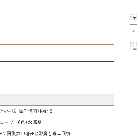
ア
ア
ス
7個生成+操作時間7秒延長
ロップ→6色+お邪魔
ーン回復力1.5倍+お邪魔と毒→回復