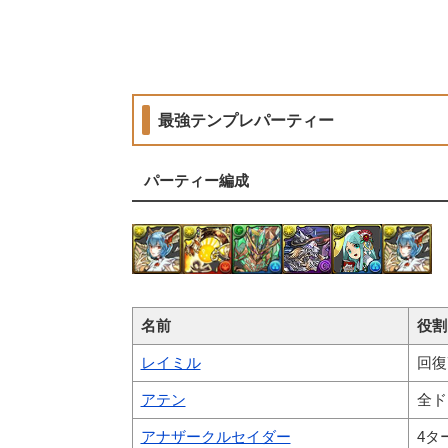
最強テンプレパーティー
パーティー編成
名前
役割
レイミル
回復
アテン
全ド
アナザークルセイダー
4タ