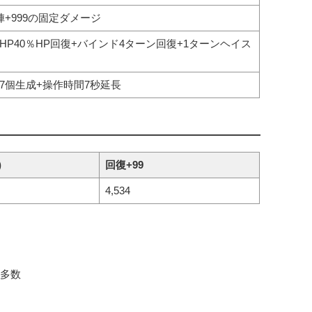
陣+999の固定ダメージ
HP40％HP回復+バインド4ターン回復+1ターンヘイス
7個生成+操作時間7秒延長
)
回復+99
4,534
ー多数