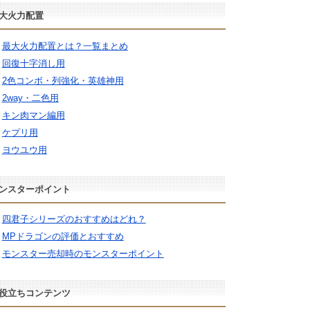
大火力配置
最大火力配置とは？一覧まとめ
回復十字消し用
2色コンボ・列強化・英雄神用
2way・二色用
キン肉マン編用
ケプリ用
ヨウユウ用
ンスターポイント
四君子シリーズのおすすめはどれ？
MPドラゴンの評価とおすすめ
モンスター売却時のモンスターポイント
役立ちコンテンツ