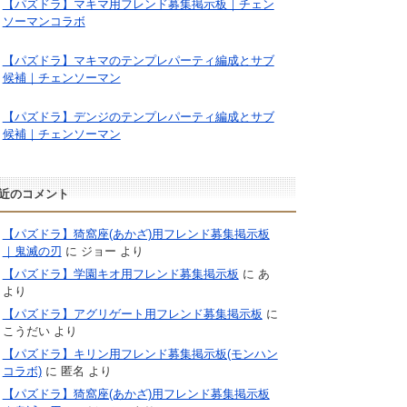
【パズドラ】マキマ用フレンド募集掲示板｜チェン
ソーマンコラボ
【パズドラ】マキマのテンプレパーティ編成とサブ
候補｜チェンソーマン
【パズドラ】デンジのテンプレパーティ編成とサブ
候補｜チェンソーマン
近のコメント
【パズドラ】猗窩座(あかざ)用フレンド募集掲示板
｜鬼滅の刃
に
ジョー
より
【パズドラ】学園キオ用フレンド募集掲示板
に
あ
より
【パズドラ】アグリゲート用フレンド募集掲示板
に
こうだい
より
【パズドラ】キリン用フレンド募集掲示板(モンハン
コラボ)
に
匿名
より
【パズドラ】猗窩座(あかざ)用フレンド募集掲示板