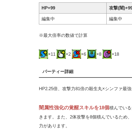
HP+99
攻撃(闇)+9
編集中
編集中
※最大倍率の数値で計算
×11
×2
×6
×8
×18
パーティー詳細
HP2.25倍、攻撃力81倍の殺生丸×シンファ
闇属性強化の覚醒スキルを18個
積んでいる
きます。また、2体攻撃を8個積んでいるため、
力があります。