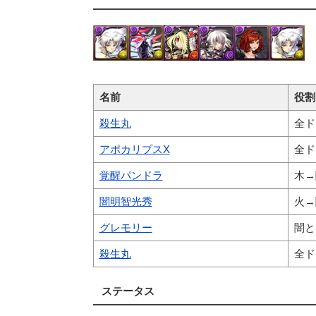
名前
役割
殺生丸
全ド
アポカリプスX
全ド
覚醒パンドラ
木→
闇明智光秀
火→
グレモリー
闇と
殺生丸
全ド
ステータス