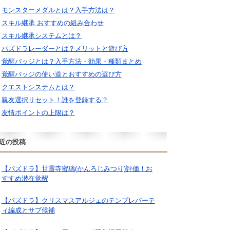
モンスターメダルとは？入手方法は？
スキル継承 おすすめの組み合わせ
スキル継承システムとは？
パズドラレーダーとは？メリットと遊び方
覚醒バッジとは？入手方法・効果・種類まとめ
覚醒バッジの使い道とおすすめの選び方
クエストシステムとは？
親友選択リセット！誰を登録する？
友情ポイントの上限は？
近の投稿
【パズドラ】甘露寺蜜璃(かんろじみつり)評価！お
すすめ潜在覚醒
【パズドラ】クリスマスアルジェのテンプレパーテ
ィ編成とサブ候補