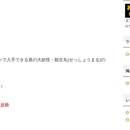
ダ
ル
ラ
ャで入手できる真の大妖怪・殺生丸(せっしょうまる)の
掲
！
レ
を反映