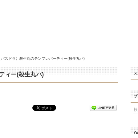
【パズドラ】殺生丸のテンプレパーティー(殺生丸パ)
ス
ィー(殺生丸パ)
ブ
Y