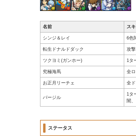
名前
スキ
シンジ＆レイ
6色
転生ドナルドダック
攻撃
ツクヨミ(ガンホー)
1タ
究極海馬
全ロ
お正月リーチェ
全ド
1タ
バージル
闇、
ステータス