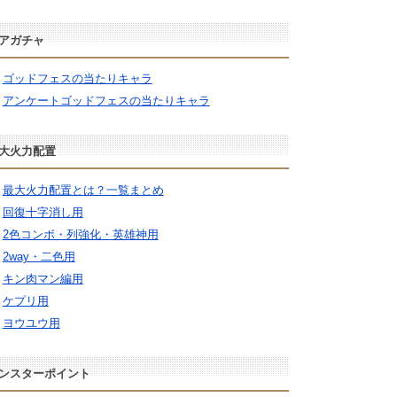
アガチャ
ゴッドフェスの当たりキャラ
アンケートゴッドフェスの当たりキャラ
大火力配置
最大火力配置とは？一覧まとめ
回復十字消し用
2色コンボ・列強化・英雄神用
2way・二色用
キン肉マン編用
ケプリ用
ヨウユウ用
ンスターポイント