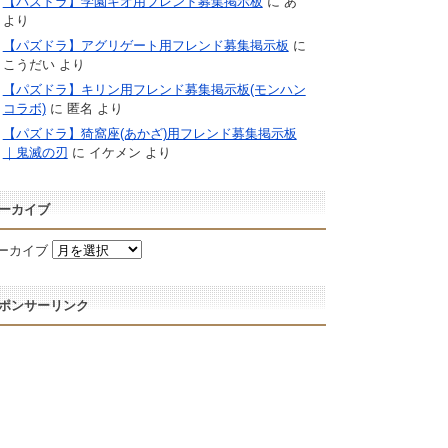
【パズドラ】学園キオ用フレンド募集掲示板
に
あ
より
【パズドラ】アグリゲート用フレンド募集掲示板
に
こうだい
より
【パズドラ】キリン用フレンド募集掲示板(モンハン
コラボ)
に
匿名
より
【パズドラ】猗窩座(あかざ)用フレンド募集掲示板
｜鬼滅の刃
に
イケメン
より
ーカイブ
ーカイブ
ポンサーリンク