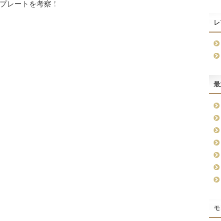
プレートを考察！
レ
最
モ