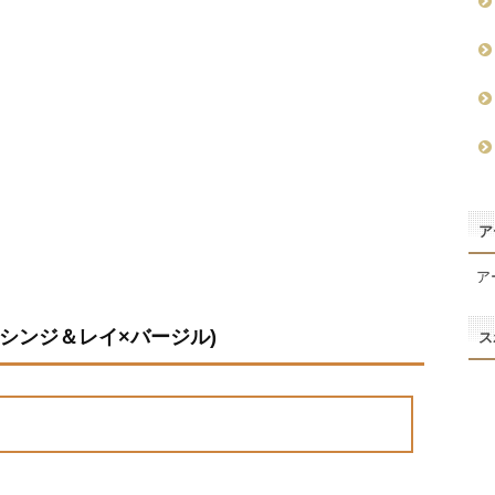
ア
ア
シンジ＆レイ×バージル)
ス