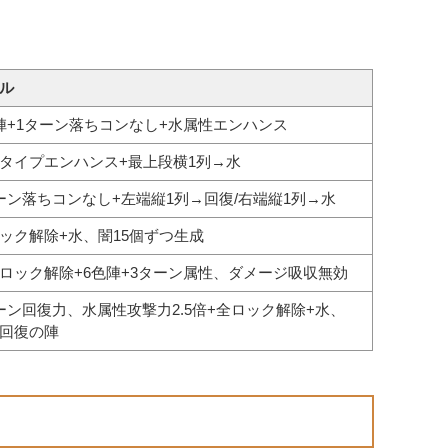
ル
陣+1ターン落ちコンなし+水属性エンハンス
タイプエンハンス+最上段横1列→水
ーン落ちコンなし+左端縦1列→回復/右端縦1列→水
ック解除+水、闇15個ずつ生成
ロック解除+6色陣+3ターン属性、ダメージ吸収無効
ーン回復力、水属性攻撃力2.5倍+全ロック解除+水、
回復の陣