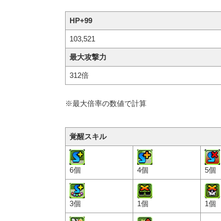
HP+99
103,521
最大攻撃力
312倍
※最大倍率の数値で計算
覚醒スキル
6個
4個
5個
3個
1個
1個