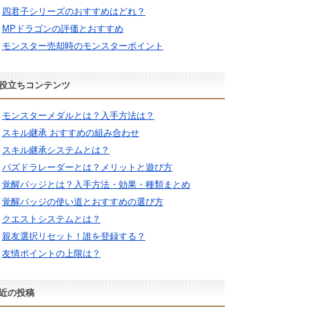
四君子シリーズのおすすめはどれ？
MPドラゴンの評価とおすすめ
モンスター売却時のモンスターポイント
役立ちコンテンツ
モンスターメダルとは？入手方法は？
スキル継承 おすすめの組み合わせ
スキル継承システムとは？
パズドラレーダーとは？メリットと遊び方
覚醒バッジとは？入手方法・効果・種類まとめ
覚醒バッジの使い道とおすすめの選び方
クエストシステムとは？
親友選択リセット！誰を登録する？
友情ポイントの上限は？
近の投稿