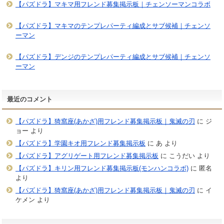
【パズドラ】マキマ用フレンド募集掲示板｜チェンソーマンコラボ
【パズドラ】マキマのテンプレパーティ編成とサブ候補｜チェンソ
ーマン
【パズドラ】デンジのテンプレパーティ編成とサブ候補｜チェンソ
ーマン
最近のコメント
【パズドラ】猗窩座(あかざ)用フレンド募集掲示板｜鬼滅の刃
に
ジ
ョー
より
【パズドラ】学園キオ用フレンド募集掲示板
に
あ
より
【パズドラ】アグリゲート用フレンド募集掲示板
に
こうだい
より
【パズドラ】キリン用フレンド募集掲示板(モンハンコラボ)
に
匿名
より
【パズドラ】猗窩座(あかざ)用フレンド募集掲示板｜鬼滅の刃
に
イ
ケメン
より