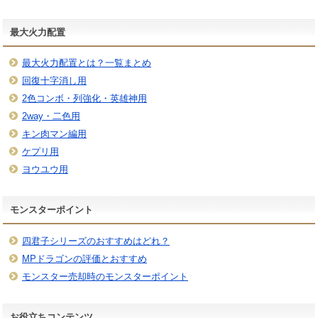
最大火力配置
最大火力配置とは？一覧まとめ
回復十字消し用
2色コンボ・列強化・英雄神用
2way・二色用
キン肉マン編用
ケプリ用
ヨウユウ用
モンスターポイント
四君子シリーズのおすすめはどれ？
MPドラゴンの評価とおすすめ
モンスター売却時のモンスターポイント
お役立ちコンテンツ