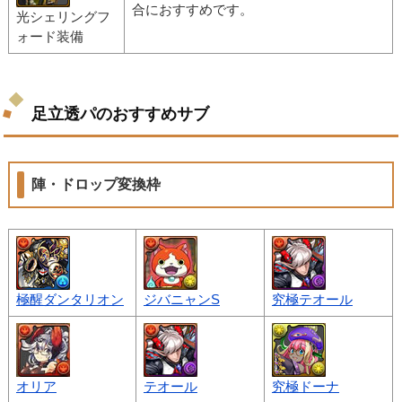
合におすすめです。
光シェリングフ
ォード装備
足立透パのおすすめサブ
陣・ドロップ変換枠
極醒ダンタリオン
ジバニャンS
究極テオール
オリア
テオール
究極ドーナ