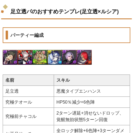
足立透パのおすすめテンプレ(足立透×ルシア)
パーティー編成
名前
スキル
足立透
悪魔タイプエンハンス
究極テオール
HP50％減少+6色陣
2ターン遅延+消せないドロップ、
究極前チャコル
覚醒無効状態5ターン回復
全ロック解除+6色陣+3ターンダメ