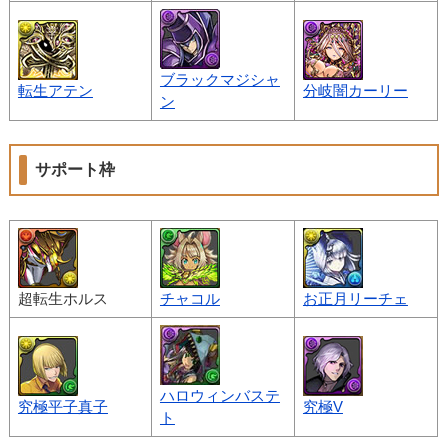
ブラックマジシャ
転生アテン
分岐闇カーリー
ン
サポート枠
超転生ホルス
チャコル
お正月リーチェ
ハロウィンバステ
究極平子真子
究極V
ト