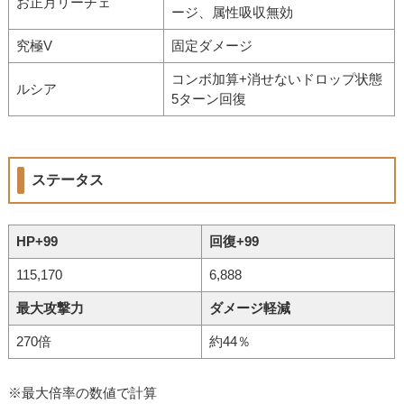
お正月リーチェ
ージ、属性吸収無効
究極V
固定ダメージ
コンボ加算+消せないドロップ状態
ルシア
5ターン回復
ステータス
HP+99
回復+99
115,170
6,888
最大攻撃力
ダメージ軽減
270倍
約44％
※最大倍率の数値で計算