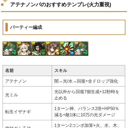
アテナノンパのおすすめテンプレ(火力重視)
パーティー編成
名前
スキル
アテナノン
闇→光/水→回復+全ドロップ強化
光以外から回復7個生成+12秒時を
光ミル
止める
1ターン神、バランス2倍+HP50％
転生イザナギ
減る+敵1体に10万の光ダメージ
1ターン2コンボ加算+火、水、木、