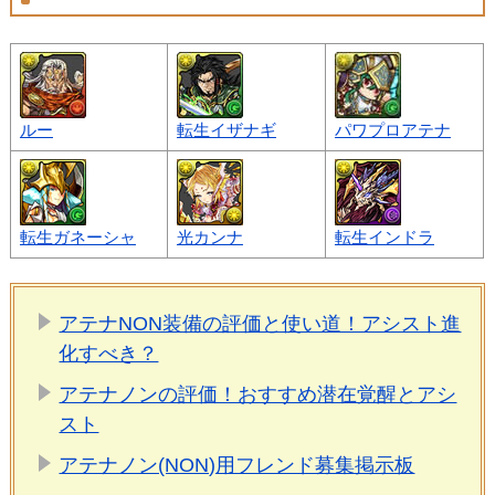
ルー
転生イザナギ
パワプロアテナ
転生ガネーシャ
光カンナ
転生インドラ
アテナNON装備の評価と使い道！アシスト進
化すべき？
アテナノンの評価！おすすめ潜在覚醒とアシ
スト
アテナノン(NON)用フレンド募集掲示板