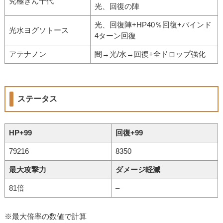
究極ぎん千代
光、回復の陣
光、回復陣+HP40％回復+バインド
光水ヨグソトース
4ターン回復
アテナノン
闇→光/水→回復+全ドロップ強化
ステータス
HP+99
回復+99
79216
8350
最大攻撃力
ダメージ軽減
81倍
–
※最大倍率の数値で計算