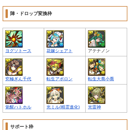
陣・ドロップ変換枠
ヨグソトース
花嫁シェアト
アテナノン
究極ぎん千代
転生アポロン
転生大喬小喬
覚醒ハトホル
光ミル(精霊進化)
光雷神
サポート枠