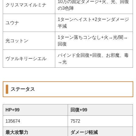
10万の固定ダメージ+火、光、回復
クリスマスイルミナ
の3色陣
1ターンヘイスト+2ターンダメージ
ユウナ
半減
1ターン落ちコンなし+火→光/闇→
光コットン
回復
バインド全回復+回復、お邪魔、毒
ヴァルキリーシエル
→光
ステータス
HP+99
回復+99
135674
7572
最大攻撃力
ダメージ軽減