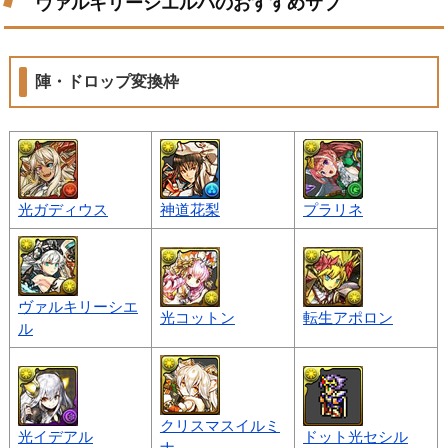
ヴァルキリーシエルパのおすすめサブ
陣・ドロップ変換枠
光ガディウス
神道花梨
プラリネ
ヴァルキリーシエ
光コットン
転生アポロン
ル
クリスマスイルミ
光イデアル
ドット光セシル
ナ