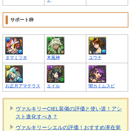
サポート枠
タマミツネ
木風神
ユウナ
お正月アマテラス
エイル
闇カミムスビ
ヴァルキリーCIEL装備の評価と使い道！アシ
スト進化すべき？
ヴァルキリーシエルの評価！おすすめ潜在覚