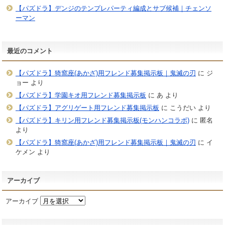
【パズドラ】デンジのテンプレパーティ編成とサブ候補｜チェンソ
ーマン
最近のコメント
【パズドラ】猗窩座(あかざ)用フレンド募集掲示板｜鬼滅の刃
に
ジ
ョー
より
【パズドラ】学園キオ用フレンド募集掲示板
に
あ
より
【パズドラ】アグリゲート用フレンド募集掲示板
に
こうだい
より
【パズドラ】キリン用フレンド募集掲示板(モンハンコラボ)
に
匿名
より
【パズドラ】猗窩座(あかざ)用フレンド募集掲示板｜鬼滅の刃
に
イ
ケメン
より
アーカイブ
アーカイブ