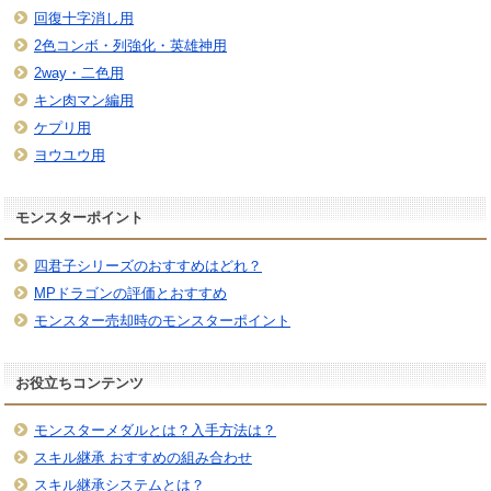
回復十字消し用
2色コンボ・列強化・英雄神用
2way・二色用
キン肉マン編用
ケプリ用
ヨウユウ用
モンスターポイント
四君子シリーズのおすすめはどれ？
MPドラゴンの評価とおすすめ
モンスター売却時のモンスターポイント
お役立ちコンテンツ
モンスターメダルとは？入手方法は？
スキル継承 おすすめの組み合わせ
スキル継承システムとは？