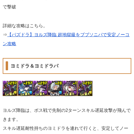
で撃破
詳細な攻略はこちら。
⇒
【パズドラ】ヨルズ降臨 超地獄級をブブソニパで安定ノーコ
ン攻略
ヨミドラ＆ヨミドラパ
ヨルズ降臨は、ボス戦で先制の2ターンスキル遅延攻撃が飛んで
きます。
スキル遅延耐性持ちのヨミドラを連れて行くと、安定してノー