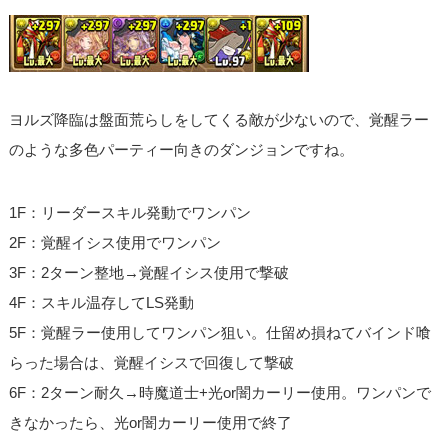
ヨルズ降臨は盤面荒らしをしてくる敵が少ないので、覚醒ラー
のような多色パーティー向きのダンジョンですね。
1F：リーダースキル発動でワンパン
2F：覚醒イシス使用でワンパン
3F：2ターン整地→覚醒イシス使用で撃破
4F：スキル温存してLS発動
5F：覚醒ラー使用してワンパン狙い。仕留め損ねてバインド喰
らった場合は、覚醒イシスで回復して撃破
6F：2ターン耐久→時魔道士+光or闇カーリー使用。ワンパンで
きなかったら、光or闇カーリー使用で終了