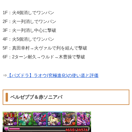
1F：火4個消しでワンパン
2F：火一列消しでワンパン
3F：火一列消し中心に撃破
4F：火5個消しでワンパン
5F：真田幸村→火ヴァルで列を組んで撃破
6F：2ターン耐久→ウルド→木曹操で撃破
⇒
【パズドラ】ラオウ(究極進化)の使い道と評価
ベルゼブブ＆赤ソニアパ