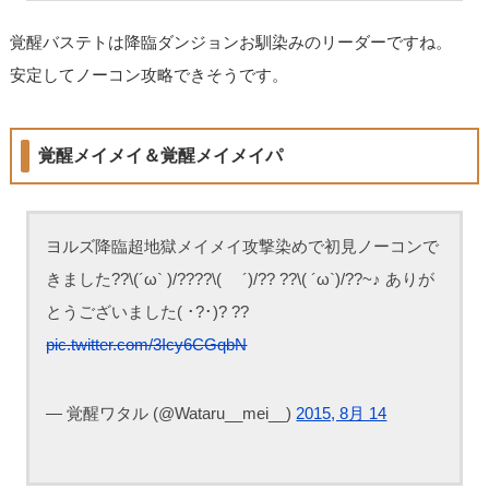
覚醒バステトは降臨ダンジョンお馴染みのリーダーですね。
安定してノーコン攻略できそうです。
覚醒メイメイ＆覚醒メイメイパ
ヨルズ降臨超地獄メイメイ攻撃染めで初見ノーコンで
きました??\(´ω` )/????\( ´)/?? ??\( ´ω`)/??~♪ ありが
とうございました( ･?･)? ??
pic.twitter.com/3Icy6CGqbN
— 覚醒ワタル (@Wataru__mei__)
2015, 8月 14