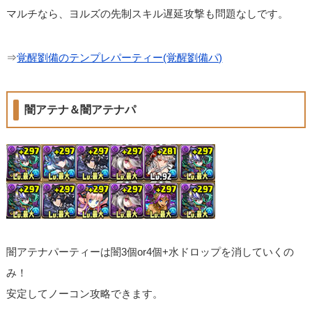
マルチなら、ヨルズの先制スキル遅延攻撃も問題なしです。
⇒
覚醒劉備のテンプレパーティー(覚醒劉備パ)
闇アテナ＆闇アテナパ
闇アテナパーティーは闇3個or4個+水ドロップを消していくの
み！
安定してノーコン攻略できます。