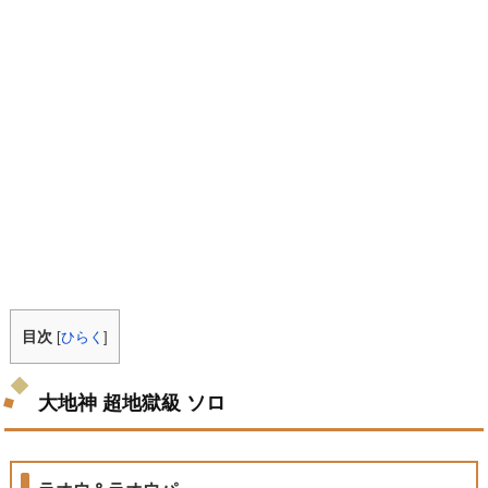
目次
[
ひらく
]
大地神 超地獄級 ソロ