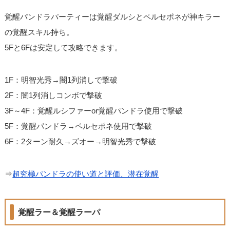
覚醒パンドラパーティーは覚醒ダルシとペルセポネが神キラー
の覚醒スキル持ち。
5Fと6Fは安定して攻略できます。
1F：明智光秀→闇1列消しで撃破
2F：闇1列消しコンボで撃破
3F～4F：覚醒ルシファーor覚醒パンドラ使用で撃破
5F：覚醒パンドラ→ペルセポネ使用で撃破
6F：2ターン耐久→ズオー→明智光秀で撃破
⇒
超究極パンドラの使い道と評価、潜在覚醒
覚醒ラー＆覚醒ラーパ