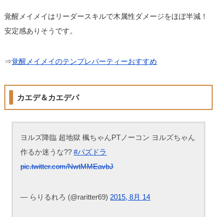
覚醒メイメイはリーダースキルで木属性ダメージをほぼ半減！
安定感ありそうです。
⇒
覚醒メイメイのテンプレパーティーおすすめ
カエデ＆カエデパ
ヨルズ降臨 超地獄 楓ちゃんPTノーコン ヨルズちゃん
作るか迷うな??
#パズドラ
pic.twitter.com/NwtMMEavbJ
— らりるれろ (@raritter69)
2015, 8月 14