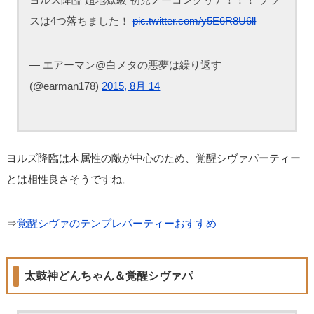
スは4つ落ちました！
pic.twitter.com/y5E6R8U6ll
— エアーマン@白メタの悪夢は繰り返す
(@earman178)
2015, 8月 14
ヨルズ降臨は木属性の敵が中心のため、覚醒シヴァパーティー
とは相性良さそうですね。
⇒
覚醒シヴァのテンプレパーティーおすすめ
太鼓神どんちゃん＆覚醒シヴァパ