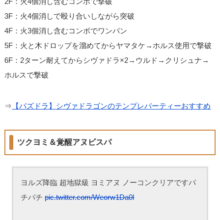
2F：火4個消し含むコンボで撃破
3F：火4個消しで殴り合いしながら突破
4F：火3個消し含むコンボでワンパン
5F：火と木ドロップを溜めてからヤマタケ→ホルス使用で撃破
6F：2ターン耐えてからシヴァドラ×2→ウルド→クリシュナ→
ホルスで撃破
⇒
【パズドラ】シヴァドラゴンのテンプレパーティーおすすめ
ツクヨミ＆覚醒アヌビスパ
ヨルズ降臨 超地獄級 ヨミアヌ ノーコンクリアですパ
チパチ
pic.twitter.com/Weorw1Da0l