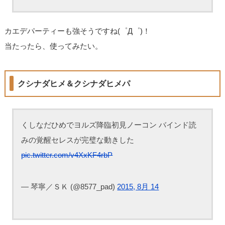
カエデパーティーも強そうですね(゜Д゜)！
当たったら、使ってみたい。
クシナダヒメ＆クシナダヒメパ
くしなだひめでヨルズ降臨初見ノーコン バインド読
みの覚醒セレスが完璧な動きした
pic.twitter.com/v4XxKF4rbP
— 琴寧／ＳＫ (@8577_pad)
2015, 8月 14