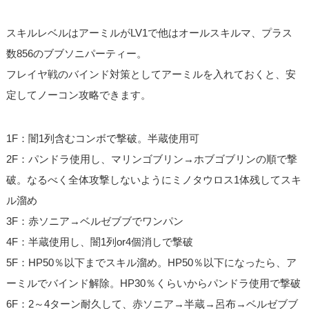
スキルレベルはアーミルがLV1で他はオールスキルマ、プラス
数856のブブソニパーティー。
フレイヤ戦のバインド対策としてアーミルを入れておくと、安
定してノーコン攻略できます。
1F：闇1列含むコンボで撃破。半蔵使用可
2F：パンドラ使用し、マリンゴブリン→ホブゴブリンの順で撃
破。なるべく全体攻撃しないようにミノタウロス1体残してスキ
ル溜め
3F：赤ソニア→ベルゼブブでワンパン
4F：半蔵使用し、闇1列or4個消しで撃破
5F：HP50％以下までスキル溜め。HP50％以下になったら、ア
ーミルでバインド解除。HP30％くらいからパンドラ使用で撃破
6F：2～4ターン耐久して、赤ソニア→半蔵→呂布→ベルゼブブ