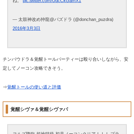
ね。
pic.twitter.com/UqcCkGamX1
— 太鼓神改め狆龍@パズドラ (@donchan_puzdra)
2016年3月3日
チンバウドラ＆覚醒トールパーティーは殴り合いしながら、安
定してノーコン攻略できそう。
⇒
覚醒トールの使い道と評価
覚醒シヴァ＆覚醒シヴァパ
ヨルズ降臨 超地獄級 初見ノーコンクリア！！！ プラ