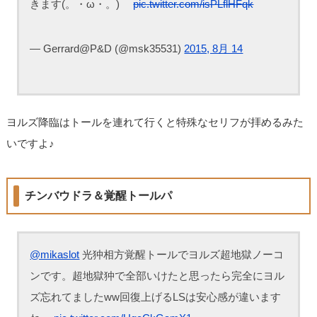
きます(。・ω・。)ゞ
pic.twitter.com/isPLflHFqk
— Gerrard@P&D (@msk35531)
2015, 8月 14
ヨルズ降臨はトールを連れて行くと特殊なセリフが拝めるみた
いですよ♪
チンバウドラ＆覚醒トールパ
@mikaslot
光狆相方覚醒トールでヨルズ超地獄ノーコ
ンです。超地獄狆で全部いけたと思ったら完全にヨル
ズ忘れてましたww回復上げるLSは安心感が違います