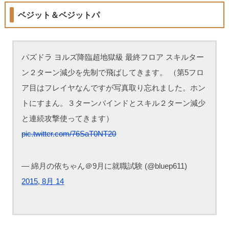
ベジット＆ベジットパ
パズドラ ヨルズ降臨超地獄級 最終フロア スキルター
ン２ターン減少を先制で飛ばしてきます。 （第5フロ
ア目はフレイヤなんですが写真取り忘れました。ホン
トにすまん。３ターンバインドとスキル２ターン減少
と連続攻撃使ってきます）
pic.twitter.com/76SaT0NT20
— 綿月の依ちゃん＠9月に就職試験 (@bluep611)
2015, 8月 14