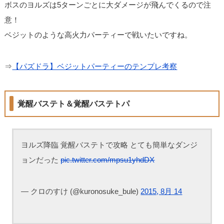
ボスのヨルズは5ターンごとに大ダメージが飛んでくるので注
意！
ベジットのような高火力パーティーで戦いたいですね。
⇒
【パズドラ】ベジットパーティーのテンプレ考察
覚醒バステト＆覚醒バステトパ
ヨルズ降臨 覚醒バステトで攻略 とても簡単なダンジ
ョンだった
pic.twitter.com/mpsu1yhdDX
— クロのすけ (@kuronosuke_bule)
2015, 8月 14