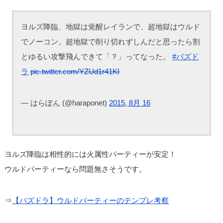
ヨルズ降臨、地獄は覚醒レイランで、超地獄はウルド
でノーコン。超地獄で削り切れずしんだと思ったら割
とゆるい攻撃飛んできて「？」ってなった。
#パズド
ラ
pic.twitter.com/YZUd1r41KI
— はらぽん (@haraponet)
2015, 8月 16
ヨルズ降臨は相性的には火属性パーティーが安定！
ウルドパーティーなら問題無さそうです。
⇒
【パズドラ】ウルドパーティーのテンプレ考察