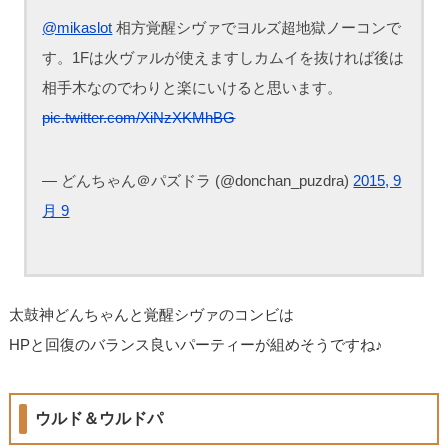
@mikaslot
相方覚醒シヴァでヨルズ超地獄ノーコンで
す。1Fは火ヴァルが使えますしカムイを抜ければ後は
相手木なのでわりと楽にいけると思います。
pic.twitter.com/XiNzXKMhBG
— どんちゃん＠パズドラ (@donchan_puzdra)
2015, 9
月 9
太鼓神どんちゃんと覚醒シヴァのコンビは
HPと回復のバランス良いパーティーが組めそうですね♪
ウルド＆ウルドパ