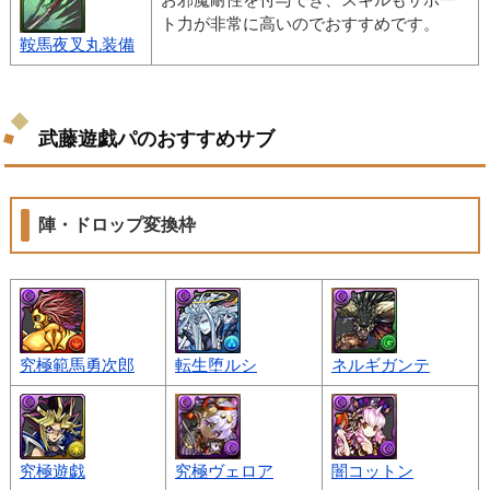
ト力が非常に高いのでおすすめです。
鞍馬夜叉丸装備
武藤遊戯パのおすすめサブ
陣・ドロップ変換枠
究極範馬勇次郎
転生堕ルシ
ネルギガンテ
究極遊戯
究極ヴェロア
闇コットン