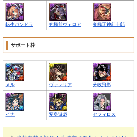
転生パンドラ
究極前ヴェロア
究極牙神幻十郎
サポート枠
メル
ヴァレリア
分岐飛影
イナ
変身遊戯
セフィロス