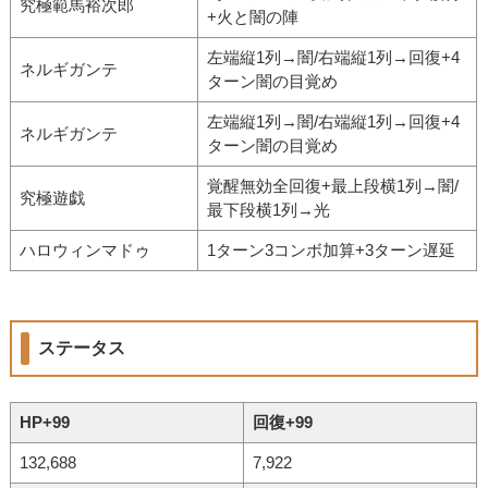
究極範馬裕次郎
+火と闇の陣
左端縦1列→闇/右端縦1列→回復+4
ネルギガンテ
ターン闇の目覚め
左端縦1列→闇/右端縦1列→回復+4
ネルギガンテ
ターン闇の目覚め
覚醒無効全回復+最上段横1列→闇/
究極遊戯
最下段横1列→光
ハロウィンマドゥ
1ターン3コンボ加算+3ターン遅延
ステータス
HP+99
回復+99
132,688
7,922