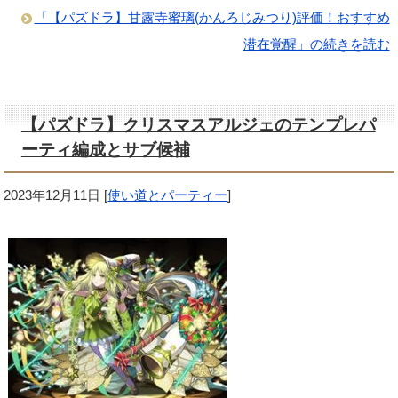
「【パズドラ】甘露寺蜜璃(かんろじみつり)評価！おすすめ
潜在覚醒」の続きを読む
【パズドラ】クリスマスアルジェのテンプレパ
ーティ編成とサブ候補
2023年12月11日
[
使い道とパーティー
]