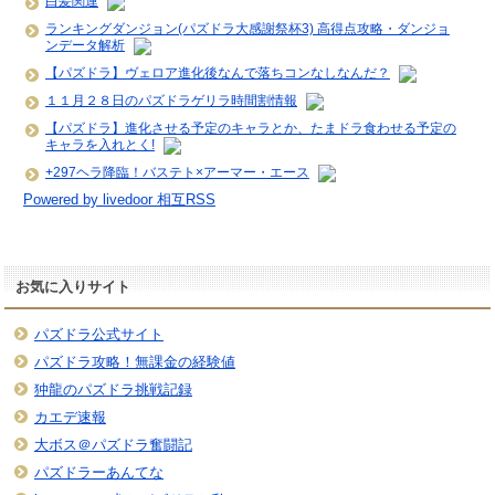
白髪関連
ランキングダンジョン(パズドラ大感謝祭杯3) 高得点攻略・ダンジョ
ンデータ解析
【パズドラ】ヴェロア進化後なんで落ちコンなしなんだ？
１１月２８日のパズドラゲリラ時間割情報
【パズドラ】進化させる予定のキャラとか、たまドラ食わせる予定の
キャラを入れとく!
+297ヘラ降臨！バステト×アーマー・エース
Powered by livedoor 相互RSS
お気に入りサイト
パズドラ公式サイト
パズドラ攻略！無課金の経験値
狆龍のパズドラ挑戦記録
カエデ速報
大ボス＠パズドラ奮闘記
パズドラーあんてな