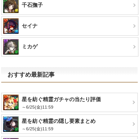
千石撫子
セイナ
ミカゲ
おすすめ最新記事
星を紡ぐ精霊ガチャの当たり評価
～6/25(金)11:59
星を紡ぐ精霊の隠し要素まとめ
～6/25(金)11:59