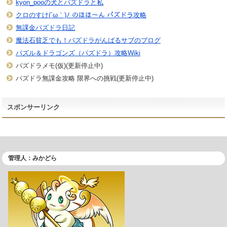
kyon_pooの犬とパズドラと私
クロのすけ(´ω｀)ﾉ のほほ〜ん パズドラ攻略
無課金パズドラ日記
魔法石貧乏でも！パズドラがんばるサブのブログ
パズル＆ドラゴンズ（パズドラ）攻略Wiki
パズドラメモ(仮)(更新停止中)
パズドラ無課金攻略 限界への挑戦(更新停止中)
スポンサーリンク
管理人：みかどら