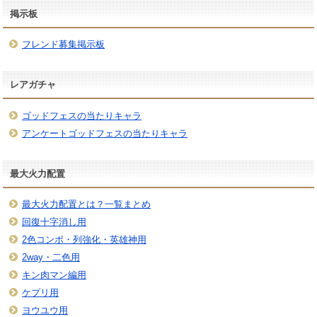
掲示板
フレンド募集掲示板
レアガチャ
ゴッドフェスの当たりキャラ
アンケートゴッドフェスの当たりキャラ
最大火力配置
最大火力配置とは？一覧まとめ
回復十字消し用
2色コンボ・列強化・英雄神用
2way・二色用
キン肉マン編用
ケプリ用
ヨウユウ用