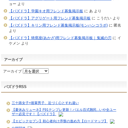
ョー
より
【パズドラ】学園キオ用フレンド募集掲示板
に
あ
より
【パズドラ】アグリゲート用フレンド募集掲示板
に
こうだい
より
【パズドラ】キリン用フレンド募集掲示板(モンハンコラボ)
に
匿名
より
【パズドラ】猗窩座(あかざ)用フレンド募集掲示板｜鬼滅の刃
に
イ
ケメン
より
アーカイブ
アーカイブ
パズドラRSS
三十路女子×後輩男子、近づく心とすれ違い
【夏休みリューネ】F91テンプレ更新！バエル百式難民...いや全ユー
ザー必見です！【パズドラ】
【エピックセブン】初心者向け序盤の進め方【ロードマップ】