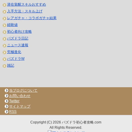
潜在覚醒スキルおすすめ
入手方法・スキル上げ
レアガチャ・コラボガチャ結果
経験値
初心者向け攻略
パズドラ日記
ニュース速報
究極進化
パズドラW
雑記
当ブログについて
お問い合わせ
Twitter
サイトマップ
RSS
Copyright (C) 2026 パズドラ初心者攻略.com
All Rights Reserved.