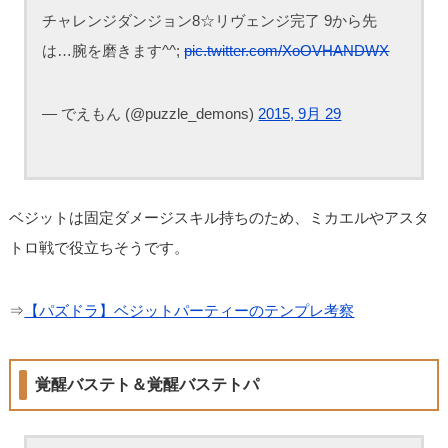
チャレンジダンジョン8☆リヴェンジ完了 9から先
は…腕を磨きます^^;
pic.twitter.com/XoOVHANDWX
— でえもん (@puzzle_demons)
2015, 9月 29
ベジットは固定ダメージスキル持ちのため、ミカエルやアスタ
トロ戦で役立ちそうです。
⇒
【パズドラ】ベジットパーティーのテンプレ考察
覚醒バステト＆覚醒バステトパ