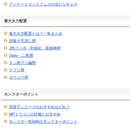
アンケートゴッドフェスの当たりキャラ
最大火力配置
最大火力配置とは？一覧まとめ
回復十字消し用
2色コンボ・列強化・英雄神用
2way・二色用
キン肉マン編用
ケプリ用
ヨウユウ用
モンスターポイント
四君子シリーズのおすすめはどれ？
MPドラゴンの評価とおすすめ
モンスター売却時のモンスターポイント