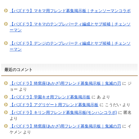
【パズドラ】マキマ用フレンド募集掲示板｜チェンソーマンコラボ
【パズドラ】マキマのテンプレパーティ編成とサブ候補｜チェンソ
ーマン
【パズドラ】デンジのテンプレパーティ編成とサブ候補｜チェンソ
ーマン
最近のコメント
【パズドラ】猗窩座(あかざ)用フレンド募集掲示板｜鬼滅の刃
に
ジ
ョー
より
【パズドラ】学園キオ用フレンド募集掲示板
に
あ
より
【パズドラ】アグリゲート用フレンド募集掲示板
に
こうだい
より
【パズドラ】キリン用フレンド募集掲示板(モンハンコラボ)
に
匿名
より
【パズドラ】猗窩座(あかざ)用フレンド募集掲示板｜鬼滅の刃
に
イ
ケメン
より