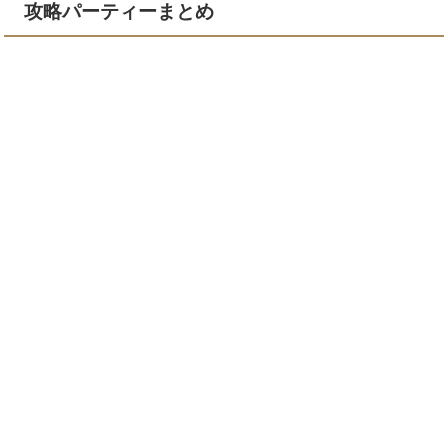
攻略パーティーまとめ