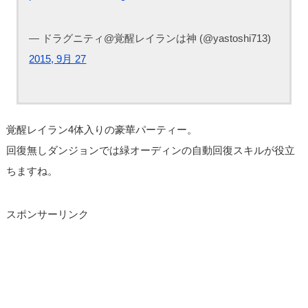
— ドラグニティ@覚醒レイランは神 (@yastoshi713)
2015, 9月 27
覚醒レイラン4体入りの豪華パーティー。
回復無しダンジョンでは緑オーディンの自動回復スキルが役立
ちますね。
スポンサーリンク