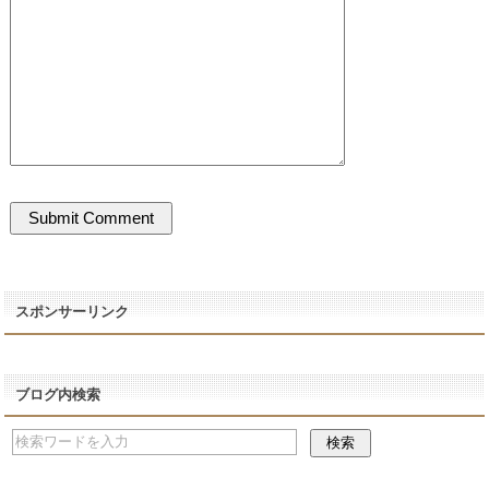
スポンサーリンク
ブログ内検索