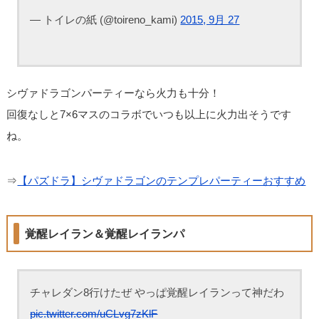
— トイレの紙 (@toireno_kami)
2015, 9月 27
シヴァドラゴンパーティーなら火力も十分！
回復なしと7×6マスのコラボでいつも以上に火力出そうです
ね。
⇒
【パズドラ】シヴァドラゴンのテンプレパーティーおすすめ
覚醒レイラン＆覚醒レイランパ
チャレダン8行けたぜ やっぱ覚醒レイランって神だわ
pic.twitter.com/uCLvg7zKlF