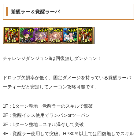
覚醒ラー＆覚醒ラーパ
チャレンジダンジョン8は回復無しダンジョン！
ドロップ欠損率が低く、固定ダメージを持っている覚醒ラーパ
ーティーだと安定してノーコン攻略可能です。
1F：1ターン整地→覚醒ラーのスキルで撃破
2F：覚醒イシス使用でワンパンorツーパン
3F：1ターン整地→スキル温存して突破
4F：覚醒ラー使用して突破。HP30％以上では回復無しでスキル