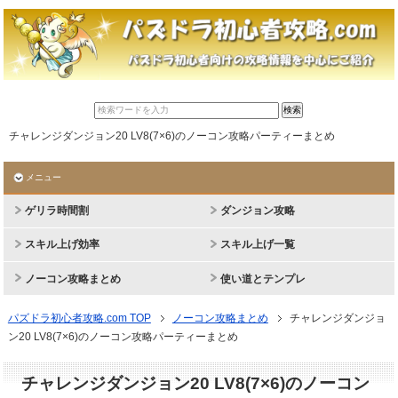
チャレンジダンジョン20 LV8(7×6)のノーコン攻略パーティーまとめ
メニュー
ゲリラ時間割
ダンジョン攻略
スキル上げ効率
スキル上げ一覧
ノーコン攻略まとめ
使い道とテンプレ
パズドラ初心者攻略.com TOP
ノーコン攻略まとめ
チャレンジダンジョ
ン20 LV8(7×6)のノーコン攻略パーティーまとめ
チャレンジダンジョン20 LV8(7×6)のノーコン