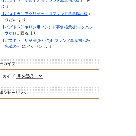
【パズドラ】学園キオ用フレンド募集掲示板
に
あ
より
【パズドラ】アグリゲート用フレンド募集掲示板
に
こうだい
より
【パズドラ】キリン用フレンド募集掲示板(モンハン
コラボ)
に
匿名
より
【パズドラ】猗窩座(あかざ)用フレンド募集掲示板
｜鬼滅の刃
に
イケメン
より
ーカイブ
ーカイブ
ポンサーリンク