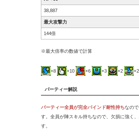
38,887
最大攻撃力
144倍
※最大倍率の数値で計算
×8
×10
×6
×3
×2
×
パーティー解説
パーティー全員が完全バインド耐性持ち
なので
す。全員が陣スキル持ちなので、欠損に強く、
す。