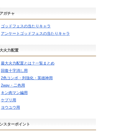
アガチャ
ゴッドフェスの当たりキャラ
アンケートゴッドフェスの当たりキャラ
大火力配置
最大火力配置とは？一覧まとめ
回復十字消し用
2色コンボ・列強化・英雄神用
2way・二色用
キン肉マン編用
ケプリ用
ヨウユウ用
ンスターポイント