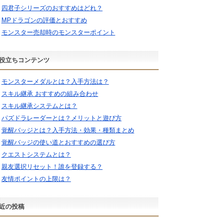
四君子シリーズのおすすめはどれ？
MPドラゴンの評価とおすすめ
モンスター売却時のモンスターポイント
役立ちコンテンツ
モンスターメダルとは？入手方法は？
スキル継承 おすすめの組み合わせ
スキル継承システムとは？
パズドラレーダーとは？メリットと遊び方
覚醒バッジとは？入手方法・効果・種類まとめ
覚醒バッジの使い道とおすすめの選び方
クエストシステムとは？
親友選択リセット！誰を登録する？
友情ポイントの上限は？
近の投稿