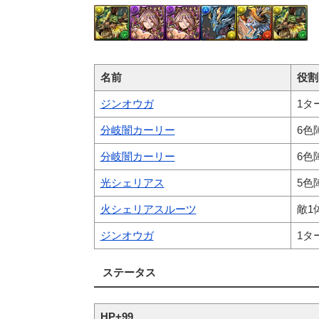
名前
役割
ジンオウガ
1タ
分岐闇カーリー
6色
分岐闇カーリー
6色
光シェリアス
5色
火シェリアスルーツ
敵1
ジンオウガ
1タ
ステータス
HP+99