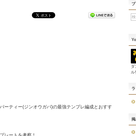
ブ
Y
ダ
ル
ラ
パーティー(ジンオウガパ)の最強テンプレ編成とおすす
掲
プレートを考察！