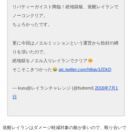
リバティーガイスト降臨！絶地獄級、覚醒レイランで
ノーコンクリア。
ちょろかったです。
更に今回はノエルミッションという運営から恰好の縛
りを頂いたので、
絶地獄をノエル入りレイランでクリア
そこそこきつかった
pic.twitter.com/h8qjv3JDkD
— kuru@レイランチャレンジ (@fsdreml)
2016年7月1
日
覚醒レイランはダメージ軽減対象の敵が多いので、殴り合いで