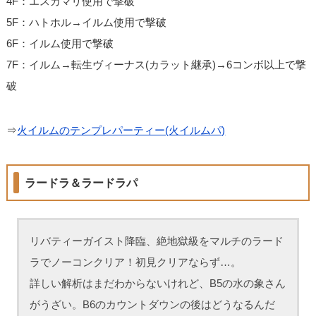
4F：エスカマリ使用で撃破
5F：ハトホル→イルム使用で撃破
6F：イルム使用で撃破
7F：イルム→転生ヴィーナス(カラット継承)→6コンボ以上で撃
破
⇒
火イルムのテンプレパーティー(火イルムパ)
ラードラ＆ラードラパ
リバティーガイスト降臨、絶地獄級をマルチのラード
ラでノーコンクリア！初見クリアならず…。
詳しい解析はまだわからないけれど、B5の水の象さん
がうざい。B6のカウントダウンの後はどうなるんだ