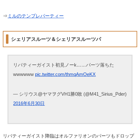
⇒
ミルのテンプレパーティー
シェリアスルーツ＆シェリアスルーツパ
リバティーガイスト初見ノーk……パーツ落ちた
wwwwww
pic.twitter.com/thmqAmOeKX
— シリウス@ヤマヲグVH1勝0敗 (@M41_Sirius_Pder)
2016年6月30日
リバティーガイスト降臨はオルファリオンのパーツもドロップ