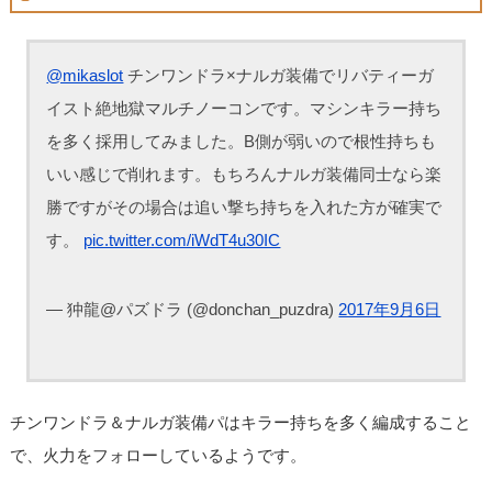
@mikaslot
チンワンドラ×ナルガ装備でリバティーガ
イスト絶地獄マルチノーコンです。マシンキラー持ち
を多く採用してみました。B側が弱いので根性持ちも
いい感じで削れます。もちろんナルガ装備同士なら楽
勝ですがその場合は追い撃ち持ちを入れた方が確実で
す。
pic.twitter.com/iWdT4u30IC
— 狆龍@パズドラ (@donchan_puzdra)
2017年9月6日
チンワンドラ＆ナルガ装備パはキラー持ちを多く編成すること
で、火力をフォローしているようです。