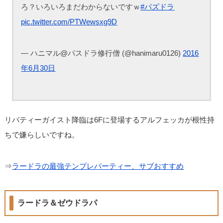
ろ？いろいろまだわからないですｗ
#パズドラ
pic.twitter.com/PTWewsxg9D
— ハニマル@パスドラ修行僧 (@hanimaru0126)
2016
年6月30日
リバティーガイスト降臨は6Fに登場するアルフェッカが根性持
ちで嫌らしいですね。
⇒
ラードラの最強テンプレパーティー、サブおすすめ
ラードラ＆ゼウドラパ