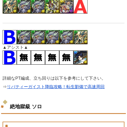
▲アシスト▲
詳細なPT編成、立ち回りは以下を参考にして下さい。
⇒
リバティーガイスト降臨攻略！転生劉備で高速周回
絶地獄級 ソロ