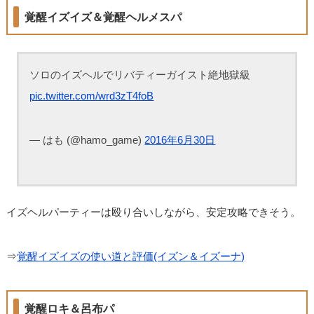
覚醒イズイズ＆覚醒ヘルメスパ
ソロのイズヘルでリバティーガイスト絶地獄級
pic.twitter.com/wrd3zT4foB
— はも (@hamo_game)
2016年6月30日
イズヘルパーティーは殴り合いしながら、安定攻略できそう。
⇒
覚醒イズイズの使い道と評価(イズン＆イズーナ)
覚醒ロキ＆呂布パ