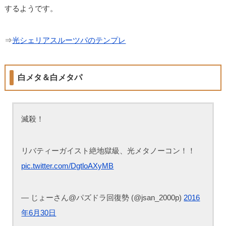
するようです。
⇒
光シェリアスルーツパのテンプレ
白メタ＆白メタパ
滅殺！
リバティーガイスト絶地獄級、光メタノーコン！！
pic.twitter.com/DgtloAXyMB
— じょーさん@パズドラ回復勢 (@jsan_2000p)
2016
年6月30日