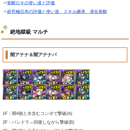
⇒
覚醒ロキの使い道と評価
⇒
超究極呂布の評価と使い道、スキル継承、潜在覚醒
絶地獄級 マルチ
闇アテナ＆闇アテナパ
1F：闇4個と水含むコンボで撃破(A)
2F：パンドラ→回復しながら撃破(B)