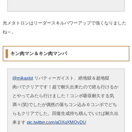
光メタトロンはリーダースキルパワーアップで強くなりました
ね～。
キン肉マン＆キン肉マンパ
@mikaslot
リバティーガイスト、絶地獄＆超地獄
肉パでクリアです！超で耐久出来たので絶も行けるか
とやってみたら行けました！コンボ吸収耐久する気
満々(笑)でしたが偶然の落ちコン込み６コンボでどち
らもクリアでした。回復生成持ち積んでいけば耐久出
来ます
pic.twitter.com/aOXqXMQyDU