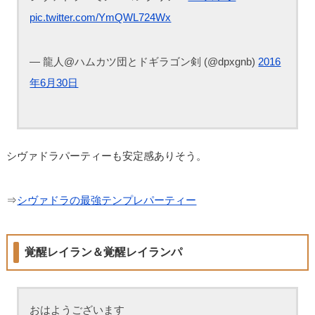
pic.twitter.com/YmQWL724Wx
— 龍人@ハムカツ団とドギラゴン剣 (@dpxgnb)
2016
年6月30日
シヴァドラパーティーも安定感ありそう。
⇒
シヴァドラの最強テンプレパーティー
覚醒レイラン＆覚醒レイランパ
おはようございます