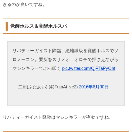
きるのが良いですね。
覚醒ホルス＆覚醒ホルスパ
リバティーガイスト降臨、絶地獄級を覚醒ホルスでソ
ロノーコン。要所をスサノオ、オロチで押さえながら
マシンキラーでぶっ叩く
pic.twitter.com/QjPTaPyOhf
— 二藍(ふたあい) (@FutaAi_sc2)
2016年6月30日
リバティーガイスト降臨はマシンキラーが有効ですね。