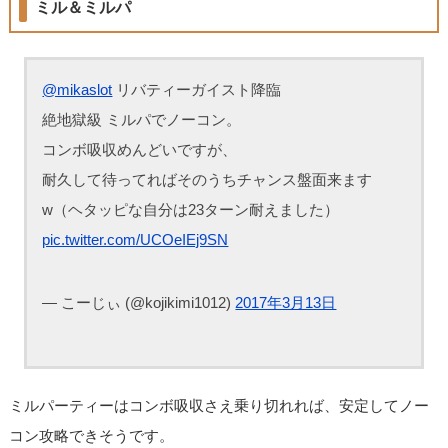
ミル＆ミルパ
@mikaslot
リバティーガイスト降臨
絶地獄級 ミルパでノーコン。
コンボ吸収めんどいですが、
耐久して待ってればそのうちチャンス盤面来ます
w（ヘタッピな自分は23ターン耐えました）
pic.twitter.com/UCOeIEj9SN
— こーじぃ (@kojikimi1012)
2017年3月13日
ミルパーティーはコンボ吸収さえ乗り切れれば、安定してノー
コン攻略できそうです。