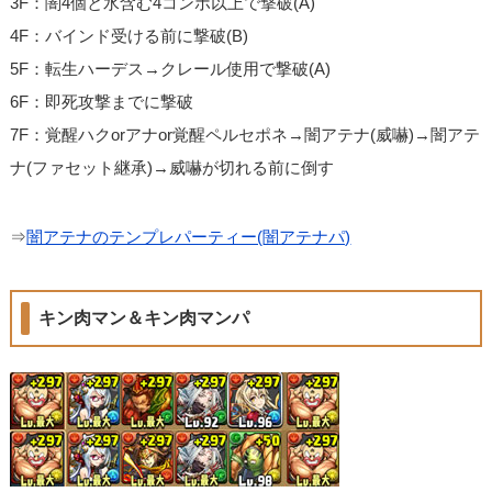
3F：闇4個と水含む4コンボ以上で撃破(A)
4F：バインド受ける前に撃破(B)
5F：転生ハーデス→クレール使用で撃破(A)
6F：即死攻撃までに撃破
7F：覚醒ハクorアナor覚醒ペルセポネ→闇アテナ(威嚇)→闇アテ
ナ(ファセット継承)→威嚇が切れる前に倒す
⇒
闇アテナのテンプレパーティー(闇アテナパ)
キン肉マン＆キン肉マンパ