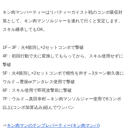
キン肉マンパーティーはリバティーガイスト戦のコンボ吸収対
策として、キン肉マンソルジャーを連れて行くと安定します。
スキル継承してもOK。
1F～3F：火4個消し×2セットコンボで撃破
4F：初回行動で火に変換してもらってから、スキル使用せずに
撃破
5F：火4個消し×2セットコンボで根性を外す→3ターン耐久後に
ウルド→曹操orアンタレス使用で撃破
6F：スキル使用で即死攻撃前に撃破
7F：ウルド→真田幸村→キン肉マンソルジャー使用で6コンボ
以上(コンボ加算込み)組んでワンパン
⇒
キン肉マンのテンプレパーティー(キン肉マンパ)