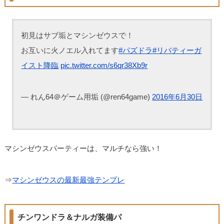
初見はサブ垢とマシンゼウスで！
お互いに火ノエル入れてます
#パズドラ
#リバティーガ
イスト降臨
pic.twitter.com/s6qr38Xb9r
— れん64＠ゲーム用垢 (@ren64game)
2016年6月30日
マシンゼウスパーティーは、マルチなら強い！
⇒
マシンゼウスの最新最強テンプレ
チンワンドラ＆ナルガ装備パ