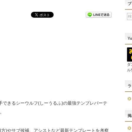
ブ
Y
ダ
ル
ラ
手できるシーウルフ(しーうるふ)の最強テンプレパーテ
。
掲
相方)やサブ候補、アシストなど最新テンプレートを考察