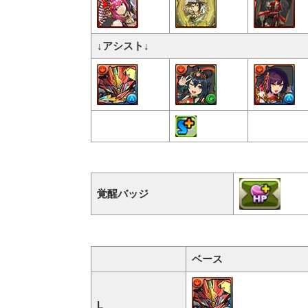
↓アシスト↓
覚醒バッジ
ベース
L