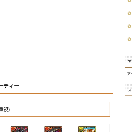
ア
ア
ーティー
ス
重視)