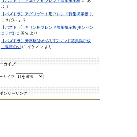
【パズドラ】学園キオ用フレンド募集掲示板
に
あ
より
【パズドラ】アグリゲート用フレンド募集掲示板
に
こうだい
より
【パズドラ】キリン用フレンド募集掲示板(モンハン
コラボ)
に
匿名
より
【パズドラ】猗窩座(あかざ)用フレンド募集掲示板
｜鬼滅の刃
に
イケメン
より
ーカイブ
ーカイブ
ポンサーリンク