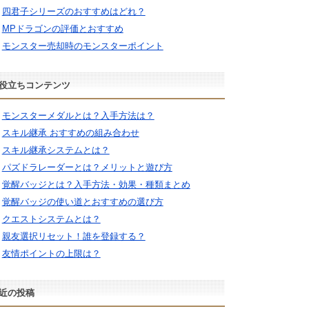
四君子シリーズのおすすめはどれ？
MPドラゴンの評価とおすすめ
モンスター売却時のモンスターポイント
役立ちコンテンツ
モンスターメダルとは？入手方法は？
スキル継承 おすすめの組み合わせ
スキル継承システムとは？
パズドラレーダーとは？メリットと遊び方
覚醒バッジとは？入手方法・効果・種類まとめ
覚醒バッジの使い道とおすすめの選び方
クエストシステムとは？
親友選択リセット！誰を登録する？
友情ポイントの上限は？
近の投稿