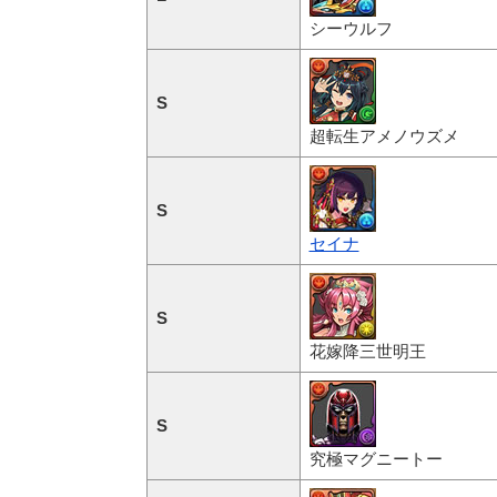
シーウルフ
S
超転生アメノウズメ
S
セイナ
S
花嫁降三世明王
S
究極マグニートー