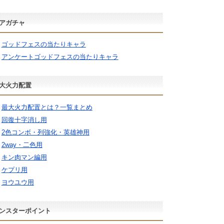
アガチャ
ゴッドフェスの当たりキャラ
アンケートゴッドフェスの当たりキャラ
大火力配置
最大火力配置とは？一覧まとめ
回復十字消し用
2色コンボ・列強化・英雄神用
2way・二色用
キン肉マン編用
ケプリ用
ヨウユウ用
ンスターポイント