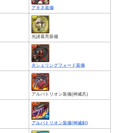
アキネ装備
光諸葛亮装備
火シェリングフォード装備
アルバトリオン装備(神滅爪)
アルバトリオン装備(神滅剣)