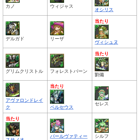
カノ
ウィジャス
オシリス
当たり
デルガド
リーザ
ヴィシュヌ
当たり
グリムクリストル
フォレストバーン
劉備
当たり
アヴァロンドレイ
セレス
ク
ペルセウス
当たり
パールヴァティー
シルフ
スサノオ