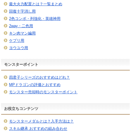
最大火力配置とは？一覧まとめ
回復十字消し用
2色コンボ・列強化・英雄神用
2way・二色用
キン肉マン編用
ケプリ用
ヨウユウ用
モンスターポイント
四君子シリーズのおすすめはどれ？
MPドラゴンの評価とおすすめ
モンスター売却時のモンスターポイント
お役立ちコンテンツ
モンスターメダルとは？入手方法は？
スキル継承 おすすめの組み合わせ