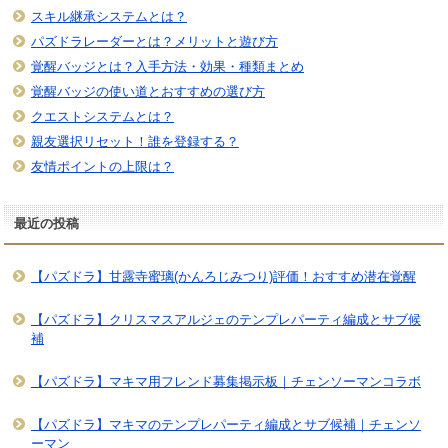
スキル継承システムとは？
パズドラレーダーとは？メリットと遊び方
覚醒バッジとは？入手方法・効果・種類まとめ
覚醒バッジの使い道とおすすめの選び方
クエストシステムとは？
親友選択リセット！誰を登録する？
友情ポイントの上限は？
最近の投稿
【パズドラ】甘露寺蜜璃(かんろじみつり)評価！おすすめ潜在覚醒
【パズドラ】クリスマスアルジェのテンプレパーティ編成とサブ候
補
【パズドラ】マキマ用フレンド募集掲示板｜チェンソーマンコラボ
【パズドラ】マキマのテンプレパーティ編成とサブ候補｜チェンソ
ーマン