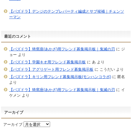
【パズドラ】デンジのテンプレパーティ編成とサブ候補｜チェンソ
ーマン
最近のコメント
【パズドラ】猗窩座(あかざ)用フレンド募集掲示板｜鬼滅の刃
に
ジ
ョー
より
【パズドラ】学園キオ用フレンド募集掲示板
に
あ
より
【パズドラ】アグリゲート用フレンド募集掲示板
に
こうだい
より
【パズドラ】キリン用フレンド募集掲示板(モンハンコラボ)
に
匿名
より
【パズドラ】猗窩座(あかざ)用フレンド募集掲示板｜鬼滅の刃
に
イ
ケメン
より
アーカイブ
アーカイブ