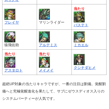
当たり
フレイヤ
マリンライダー
バステト
猿飛佐助
アルテミス
ミカエル
当たり
当たり
クシナダヒメ
アスタロト
メイメイ
超絶UP対象の当たりキャラですが、一番の注目は劉備。覚醒劉
備へと究極覚醒進化を果たして、サブにゼウスディオス入りの
システムパーティーが人気です。