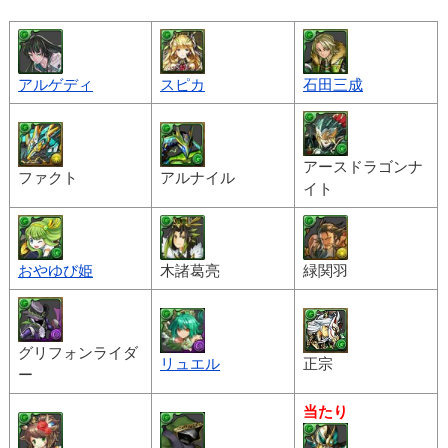
アルゲディ
スピカ
石田三成
アースドラゴンナ
ファクト
アルナイル
イト
おやゆび姫
木諸葛亮
緑関羽
グリフォンライダ
リュエル
正宗
ー
当たり