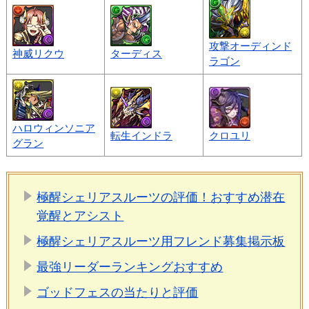
攻撃オーディンド
神威リクウ
ターディス
ラゴン
ハロウィンソニア
転生インドラ
クロユリ
グラン
極醒シェリアスルーツの評価！おすすめ潜在
覚醒とアシスト
極醒シェリアスルーツ用フレンド募集掲示板
最強リーダーランキングおすすめ
ゴッドフェスの当たりと評価