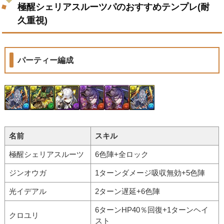
極醒シェリアスルーツパのおすすめテンプレ(耐
久重視)
パーティー編成
名前
スキル
極醒シェリアスルーツ
6色陣+全ロック
ジンオウガ
1ターンダメージ吸収無効+5色陣
光イデアル
2ターン遅延+6色陣
6ターンHP40％回復+1ターンヘイ
クロユリ
スト