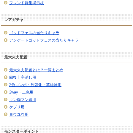
フレンド募集掲示板
レアガチャ
ゴッドフェスの当たりキャラ
アンケートゴッドフェスの当たりキャラ
最大火力配置
最大火力配置とは？一覧まとめ
回復十字消し用
2色コンボ・列強化・英雄神用
2way・二色用
キン肉マン編用
ケプリ用
ヨウユウ用
モンスターポイント