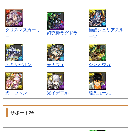
クリスマスカーリ
極醒シェリアスル
超究極ラグドラ
ー
ーツ
ヘキサゼオン
光ナヴィ
ジンオウガ
光コットン
光イデアル
陸奥九十九
サポート枠