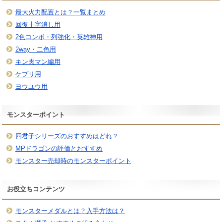
最大火力配置とは？一覧まとめ
回復十字消し用
2色コンボ・列強化・英雄神用
2way・二色用
キン肉マン編用
ケプリ用
ヨウユウ用
モンスターポイント
四君子シリーズのおすすめはどれ？
MPドラゴンの評価とおすすめ
モンスター売却時のモンスターポイント
お役立ちコンテンツ
モンスターメダルとは？入手方法は？