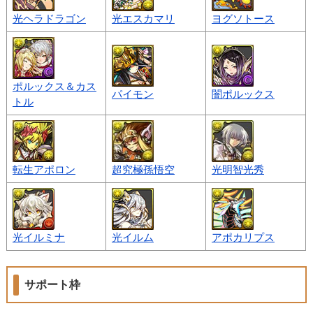
光ヘラドラゴン
光エスカマリ
ヨグソトース
ポルックス＆カス
パイモン
闇ポルックス
トル
転生アポロン
超究極孫悟空
光明智光秀
光イルミナ
光イルム
アポカリプス
サポート枠