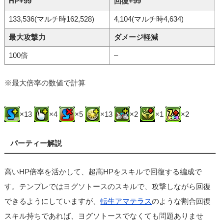
HP+99
回復+99
133,536(マルチ時162,528)
4,104(マルチ時4,634)
最大攻撃力
ダメージ軽減
100倍
–
※最大倍率の数値で計算
×13
×4
×5
×13
×2
×1
×2
パーティー解説
高いHP倍率を活かして、超高HPをスキルで回復する編成で
す。テンプレではヨグソトースのスキルで、攻撃しながら回復
できるようにしていますが、
転生アマテラス
のような割合回復
スキル持ちであれば、ヨグソトースでなくても問題ありませ