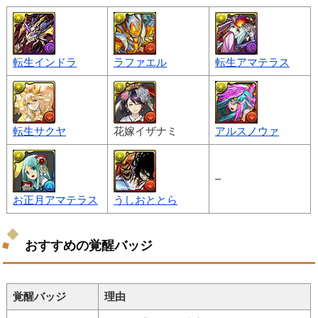
転生インドラ
ラファエル
転生アマテラス
転生サクヤ
花嫁イザナミ
アルスノウァ
–
お正月アマテラス
うしおととら
おすすめの覚醒バッジ
覚醒バッジ
理由