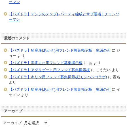
ーマン
【パズドラ】デンジのテンプレパーティ編成とサブ候補｜チェンソ
ーマン
最近のコメント
【パズドラ】猗窩座(あかざ)用フレンド募集掲示板｜鬼滅の刃
に
ジ
ョー
より
【パズドラ】学園キオ用フレンド募集掲示板
に
あ
より
【パズドラ】アグリゲート用フレンド募集掲示板
に
こうだい
より
【パズドラ】キリン用フレンド募集掲示板(モンハンコラボ)
に
匿名
より
【パズドラ】猗窩座(あかざ)用フレンド募集掲示板｜鬼滅の刃
に
イ
ケメン
より
アーカイブ
アーカイブ