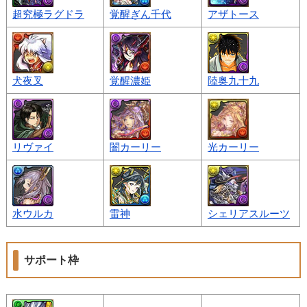
超究極ラグドラ
覚醒ぎん千代
アザトース
犬夜叉
覚醒濃姫
陸奥九十九
リヴァイ
闇カーリー
光カーリー
水ウルカ
雷神
シェリアスルーツ
サポート枠