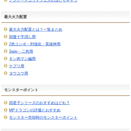
アンケートゴッドフェスの当たりキャラ
最大火力配置
最大火力配置とは？一覧まとめ
回復十字消し用
2色コンボ・列強化・英雄神用
2way・二色用
キン肉マン編用
ケプリ用
ヨウユウ用
モンスターポイント
四君子シリーズのおすすめはどれ？
MPドラゴンの評価とおすすめ
モンスター売却時のモンスターポイント