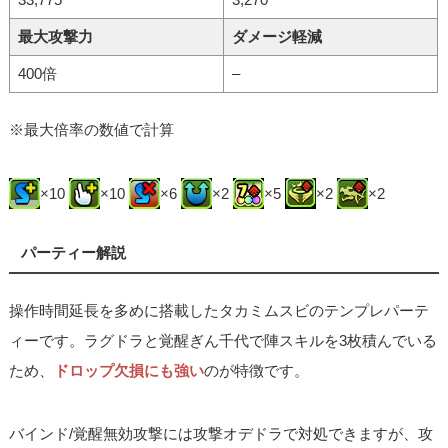
最大攻撃力
ダメージ軽減
400倍
–
※最大倍率の数値で計算
×10
×10
×6
×2
×5
×2
×2
パーティー解説
操作時間延長を多めに搭載したタカミムスビのテンプレパーテ
ィーです。ラグドラと覚醒ぎん千代で陣スキルを3枚積んでいる
ため、
ドロップ欠損にも強い
のが特徴です。
バインド/覚醒無効攻撃には攻撃オデドラで対処できますが、攻