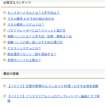
お役立ちコンテンツ
モンスターメダルとは？入手方法は？
スキル継承 おすすめの組み合わせ
スキル継承システムとは？
パズドラレーダーとは？メリットと遊び方
覚醒バッジとは？入手方法・効果・種類まとめ
覚醒バッジの使い道とおすすめの選び方
クエストシステムとは？
親友選択リセット！誰を登録する？
友情ポイントの上限は？
最近の投稿
【パズドラ】甘露寺蜜璃(かんろじみつり)評価！おすすめ潜在覚醒
【パズドラ】クリスマスアルジェのテンプレパーティ編成とサブ候
補