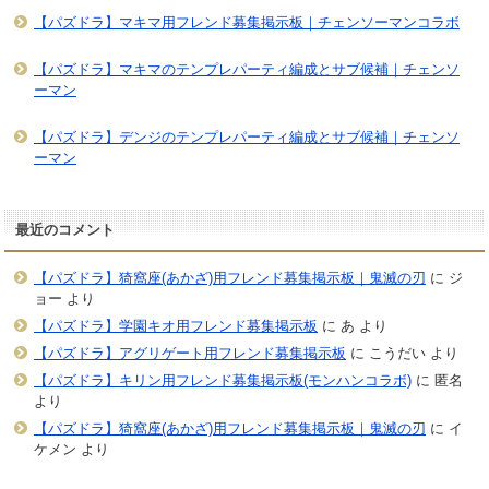
【パズドラ】マキマ用フレンド募集掲示板｜チェンソーマンコラボ
【パズドラ】マキマのテンプレパーティ編成とサブ候補｜チェンソ
ーマン
【パズドラ】デンジのテンプレパーティ編成とサブ候補｜チェンソ
ーマン
最近のコメント
【パズドラ】猗窩座(あかざ)用フレンド募集掲示板｜鬼滅の刃
に
ジ
ョー
より
【パズドラ】学園キオ用フレンド募集掲示板
に
あ
より
【パズドラ】アグリゲート用フレンド募集掲示板
に
こうだい
より
【パズドラ】キリン用フレンド募集掲示板(モンハンコラボ)
に
匿名
より
【パズドラ】猗窩座(あかざ)用フレンド募集掲示板｜鬼滅の刃
に
イ
ケメン
より